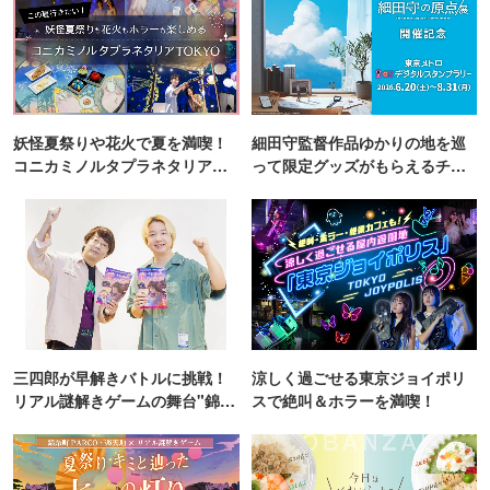
妖怪夏祭りや花火で夏を満喫！
細田守監督作品ゆかりの地を巡
コニカミノルタプラネタリア
って限定グッズがもらえるチャ
TOKYO
ンス！
三四郎が早解きバトルに挑戦！
涼しく過ごせる東京ジョイポリ
リアル謎解きゲームの舞台"錦糸
スで絶叫＆ホラーを満喫！
町PARCO・楽天地"を巡る！