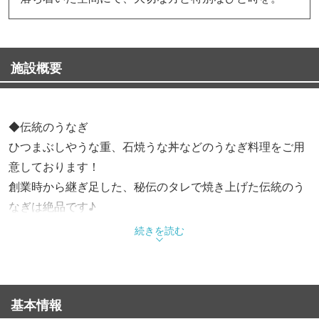
施設概要
◆伝統のうなぎ
ひつまぶしやうな重、石焼うな丼などのうなぎ料理をご用
意しております！
創業時から継ぎ足した、秘伝のタレで焼き上げた伝統のう
なぎは絶品です♪
肝がお好きな方には、肝焼きもご用意がございます。
続きを読む
◆季節の逸品
当店は、旬の食材を使った創作和食を定食仕立てで提供し
基本情報
ております。