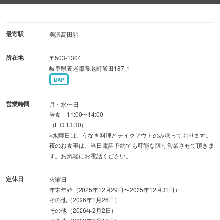
事前予約が必要となりますが、おすすめ会席もご用意がご
ざいます。
当日の季節の料理内容については、お問い合わせくださ
最寄駅
美濃高田駅
い。
所在地
〒503-1304
岐阜県養老郡養老町飯田187-1
◆レトロな暖簾が印象的なお店
MAP
しずく音が流れる落ち着いた空間にて、ゆったりとお食事
をお楽しみください。
営業時間
月・水〜日
パーテーション代わりの帯かけも、華やかな雰囲気を演出
昼食 11:00〜14:00
（L.O.13:30）
して好評でございます。
※水曜日は、うなぎ料理とテイクアウトのみ承っております。
当店こだわりの料理・空間にて、特別なひと時をお過ごし
夜のお食事は、当日電話予約でも可能な限り営業させて頂きま
ください。
す。お気軽にお電話ください。
定休日
火曜日
年末年始（2025年12月29日〜2025年12月31日）
その他（2026年1月26日）
その他（2026年2月2日）