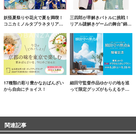
妖怪夏祭りや花火で夏を満喫！
三四郎が早解きバトルに挑戦！
コニカミノルタプラネタリア
リアル謎解きゲームの舞台"錦糸
TOKYO
町PARCO・楽天地"を巡る！
17種類の彩り豊かなおばんざい
細田守監督作品ゆかりの地を巡
から自由にチョイス！
って限定グッズがもらえるチャ
ンス！
関連記事