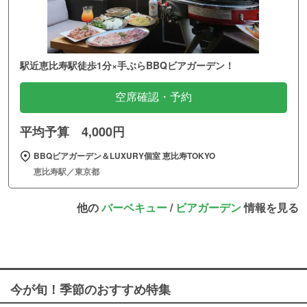
駅近恵比寿駅徒歩1分×手ぶらBBQビアガーデン！
空席確認・予約
平均予算 4,000円
BBQビアガーデン＆LUXURY個室 恵比寿TOKYO
恵比寿駅／東京都
他の
バーベキュー
/
ビアガーデン
情報を見る
今が旬！季節のおすすめ特集