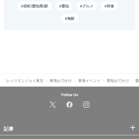
栄町(愛知県)駅
愛知
グルメ
和食
海鮮
レッツエンジョイ東京
東海おでかけ
東海イベント
愛知おでかけ
愛
Follow Us
記事