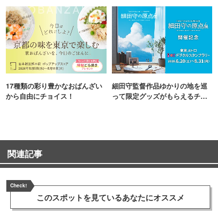
町PARCO・楽天地"を巡る！
17種類の彩り豊かなおばんざい
細田守監督作品ゆかりの地を巡
から自由にチョイス！
って限定グッズがもらえるチャ
ンス！
関連記事
Check!
このスポットを見ている
あなたにオススメ