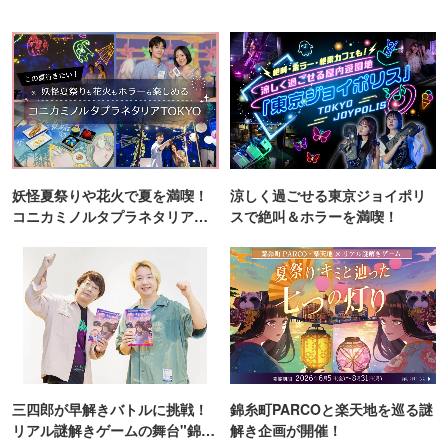
妖怪夏祭りや花火で夏を満喫！
涼しく過ごせる東京ジョイポリ
コニカミノルタプラネタリア
スで絶叫＆ホラーを満喫！
TOKYO
三四郎が早解きバトルに挑戦！
錦糸町PARCOと楽天地を巡る謎
リアル謎解きゲームの舞台"錦糸
解き企画が開催！