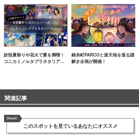
町PARCO・楽天地"を巡る！
妖怪夏祭りや花火で夏を満喫！
錦糸町PARCOと楽天地を巡る謎
コニカミノルタプラネタリア
解き企画が開催！
TOKYO
関連記事
Check!
このスポットを見ている
あなたにオススメ