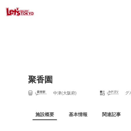
聚香園
グ
中津(大阪府)
施設概要
基本情報
関連記事