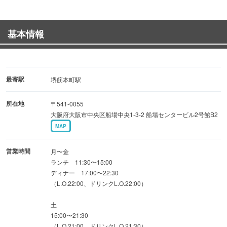
ボリューム満点でお酒のお供にもお食事にもぴったり◎
基本情報
北国直送の鮮魚を使用したお刺身や、十和田ばら焼きなど
の郷土料理も人気。
東北各地から取り寄せた地酒とお料理は相性抜群！
最寄駅
堺筋本町駅
飲み放題付きコースは3,500円（税込）〜ご用意。会社宴会
所在地
〒541-0055
や各種お集まりにも最適です。
大阪府大阪市中央区船場中央1-3-2 船場センタービル2号館B2
+880円で北国地酒も飲み放題に♪
MAP
明るく活気あふれる店内はカウンター席・テーブル席・座
営業時間
月〜金
敷を完備。
ランチ 11:30〜15:00
ディナー 17:00〜22:30
仕事帰りの一杯からランチ、昼飲みまで幅広くご利用いた
（L.O.22:00、ドリンクL.O.22:00）
だけます！
土
15:00〜21:30
（L.O.21:00、ドリンクL.O.21:30）