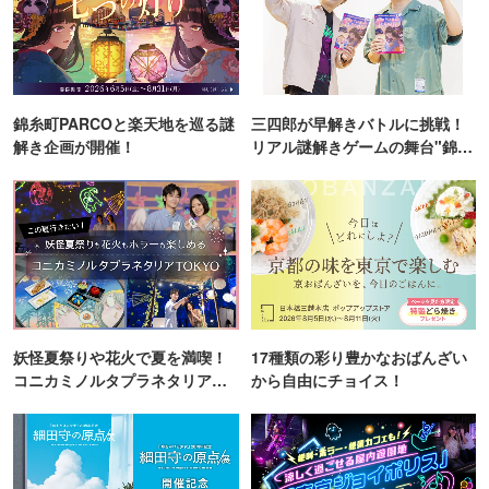
錦糸町PARCOと楽天地を巡る謎
三四郎が早解きバトルに挑戦！
解き企画が開催！
リアル謎解きゲームの舞台"錦糸
町PARCO・楽天地"を巡る！
妖怪夏祭りや花火で夏を満喫！
17種類の彩り豊かなおばんざい
コニカミノルタプラネタリア
から自由にチョイス！
TOKYO