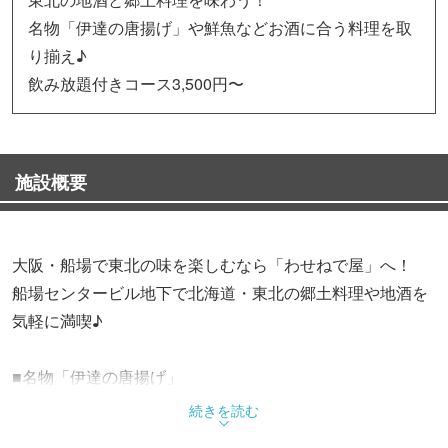
名物「伊達の唐揚げ」や鮮魚などお酒に合う料理を取
り揃え♪
飲み放題付きコース3,500円〜
施設概要
大阪・船場で東北の味を楽しむなら「わせねで屋」へ！
船場センタービル地下で北海道・東北の郷土料理や地酒を
気軽に満喫♪
■名物「伊達の唐揚げ」
東北直送の地鶏を使用し、外はカリッと香ばしく中はふっ
続きを読む
くらジューシー！