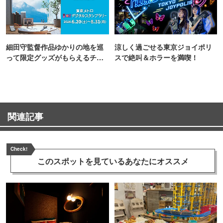
細田守監督作品ゆかりの地を巡
涼しく過ごせる東京ジョイポリ
って限定グッズがもらえるチャ
スで絶叫＆ホラーを満喫！
ンス！
関連記事
Check!
このスポットを見ている
あなたにオススメ