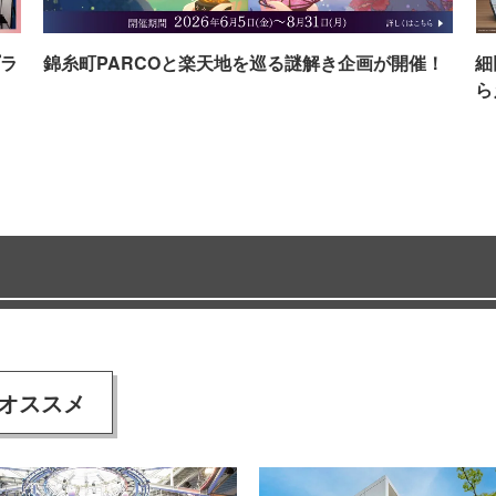
ラ
錦糸町PARCOと楽天地を巡る謎解き企画が開催！
細
ら
オススメ