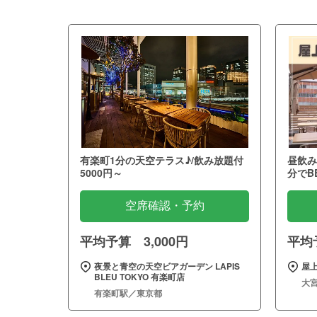
有楽町1分の天空テラス♪/飲み放題付
昼飲み
5000円～
分でB
空席確認・予約
平均予算 3,000円
平均予
夜景と青空の天空ビアガーデン LAPIS
屋上
BLEU TOKYO 有楽町店
大
有楽町駅／東京都