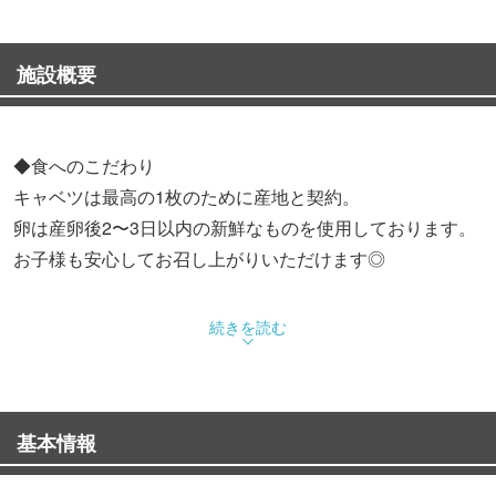
施設概要
◆食へのこだわり
キャベツは最高の1枚のために産地と契約。
卵は産卵後2〜3日以内の新鮮なものを使用しております。
お子様も安心してお召し上がりいただけます◎
当店のおすすめの【風の街玉】は、
続きを読む
たくさんの具材で色々な味が楽しめる大人気メニュー♪
つなぎが少なめで、素材本来の味を重視した抜群の焼き上
がりです。
基本情報
◆大釜で茹でる自家製麺