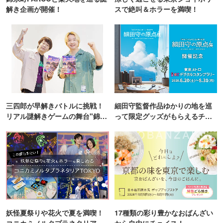
解き企画が開催！
スで絶叫＆ホラーを満喫！
三四郎が早解きバトルに挑戦！
細田守監督作品ゆかりの地を巡
リアル謎解きゲームの舞台"錦糸
って限定グッズがもらえるチャ
町PARCO・楽天地"を巡る！
ンス！
妖怪夏祭りや花火で夏を満喫！
17種類の彩り豊かなおばんざい
コニカミノルタプラネタリア
から自由にチョイス！