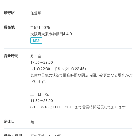
お好み焼き店では珍しい大釜は、自家製麺を提供するた
め。
最寄駅
住道駅
コシがある麺とオリジナルソースの絶妙なハーモニーを堪
所在地
〒574-0025
能できる
大阪府大東市御供田4-4-9
焼そばは、一度は食べていただきたい逸品です◎
MAP
◆半個室席を完備
営業時間
月〜金
暖簾がかかった掘りごたつ席となっており、
17:00〜23:00
（L.O.22:30、ドリンクL.O.22:45）
周りを気にせずくつろぎながら食事やお酒が楽しめます。
気候や天気の状況で開店時間や閉店時間が変更になる場合がご
ご宴会や女子会など、様々なシーンでご利用ください♪
ざいます。
土・日・祝
11:30〜23:00
8/13〜8/15は11:30〜23:00まで営業時間延長しております
定休日
無
料金・費用
平均予算 1,900円