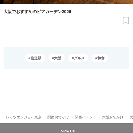
大阪でおすすめのビアガーデン2026
住道駅
大阪
グルメ
和食
レッツエンジョイ東京
関西おでかけ
関西イベント
大阪おでかけ
大
Follow Us