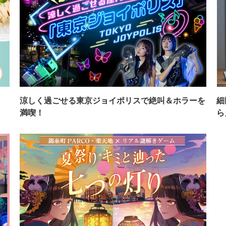
イ
涼しく過ごせる東京ジョイポリスで絶叫＆ホラーを
細
満喫！
ら