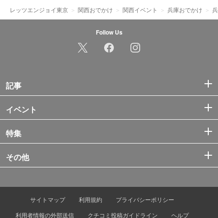
レッツエンジョイ東京
関西おでかけ
関西イベント
兵庫おでかけ
兵
Follow Us
記事
イベント
特集
その他
サイトマップ
利用規約
プライバシーポリシー
利用者情報の外部送信
クチコミ投稿ガイドライン
ヘルプ