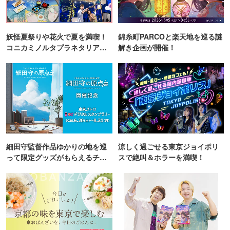
妖怪夏祭りや花火で夏を満喫！
錦糸町PARCOと楽天地を巡る謎
コニカミノルタプラネタリア
解き企画が開催！
TOKYO
細田守監督作品ゆかりの地を巡
涼しく過ごせる東京ジョイポリ
って限定グッズがもらえるチャ
スで絶叫＆ホラーを満喫！
ンス！