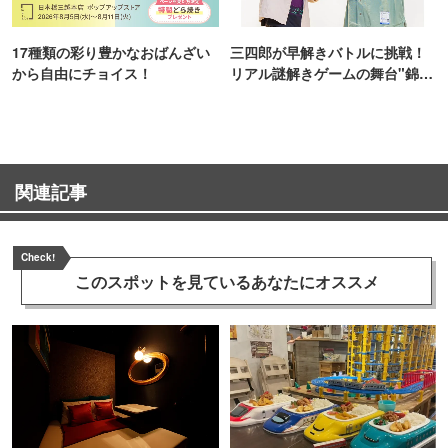
17種類の彩り豊かなおばんざい
三四郎が早解きバトルに挑戦！
から自由にチョイス！
リアル謎解きゲームの舞台"錦糸
町PARCO・楽天地"を巡る！
関連記事
Check!
このスポットを見ている
あなたにオススメ