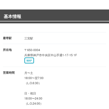
また自慢のサイドメニューのお肉料理も！
あぶりユッケや白センマイ刺しなど、
基本情報
本格的なお肉料理が目白押し！
一口食べればハマるほどイチオシのメニューです！
お席はみんなでワイワイグループ利用可能な
最寄駅
三宮駅
テーブル席と個室をご用意。
所在地
〒650-0004
ご友人とのお食事や会社帰りの飲み会など、
兵庫県神戸市中央区中山手通1-17-15 1F
様々なシーンでご利用いただけます！
MAP
神戸でコスパ良く上質なお肉を食べたい方、
ぜひ当店へご予約ください♪
営業時間
月〜土
18:00〜翌7:00
（L.O.6:30）
日・祝日
18:00〜24:00
（L.O.24:00）