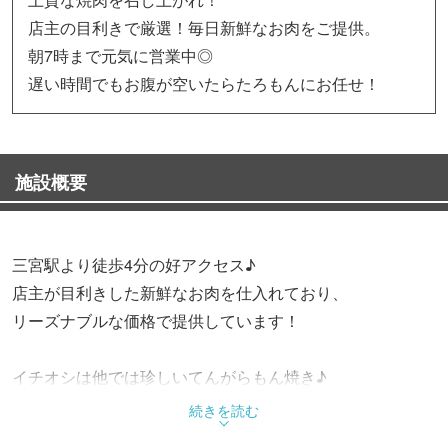
店主の目利きで厳選！毎日新鮮なお肉をご提供。
朝7時まで元気に営業中◎
遅い時間でもお腹が空いたらたろもんにお任せ！
施設概要
三宮駅より徒歩4分の好アクセス♪
店主が目利きした新鮮なお肉を仕入れており、
リーズナブルな価格で提供しています！
イチオシは他では珍しいてんがらもん焼き♪
黒毛和牛の希少部位「ミスジ」をスライスカットし、
続きを読む
特製のタレでいただけます☆