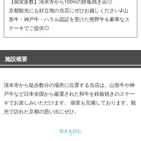
【個室多数】清水寺から100mの鉄板焼き店◎
京都観光にも好立地の当店にぜひお越しください♪山
形牛・神戸牛・ハラル認証を受けた熊野牛を豪華なス
テーキでご提供◎
施設概要
清水寺から徒歩数分の場所に位置する当店は、山形牛や神
戸牛など日本全国から厳選された和牛を鉄板焼きのステー
キでお楽しみいただけます。 個室も完備しております。観
光で訪れた京都の思い出にぜひ。
◆深い味わいとまろやかな脂質が魅力の山形牛
続きを読む
総称「山形牛」の産地山形県の自然は、四季がはっきりし