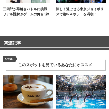
三四郎が早解きバトルに挑戦！
涼しく過ごせる東京ジョイポリ
リアル謎解きゲームの舞台"錦糸
スで絶叫＆ホラーを満喫！
町PARCO・楽天地"を巡る！
関連記事
Check!
このスポットを見ている
あなたにオススメ