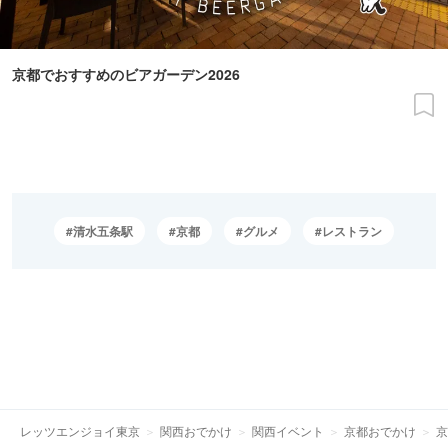
京都でおすすめのビアガーデン2026
清水五条駅
京都
グルメ
レストラン
レッツエンジョイ東京
関西おでかけ
関西イベント
京都おでかけ
京