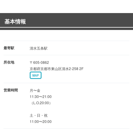
ており、「夏暑く、冬寒く」また、「昼夜の寒暖の差が大
きく」、その風土の中で丹精込め長期にわたり肥育された
基本情報
黒毛和種は、肉のキメが細かく食味が美味しい牛肉といわ
れ、その美味しさの秘密は脂質にあるといわれておりま
す。
最寄駅
清水五条駅
◆「神戸牛」とは
所在地
〒605-0862
兵庫県で生まれた但馬牛の中でも、厳しい規定をクリアし
京都府京都市東山区清水2-258 2F
た年間4,000頭程の牛にしか与えられない称号です。
MAP
極めて良質な霜降り肉と、豊かで甘みのある脂身が特徴で
あり、その柔らかく上質な食感は世界的に評価されていま
営業時間
月〜金
す。
11:30〜21:00
（L.O.20:00）
土・日・祝
11:00〜20:00