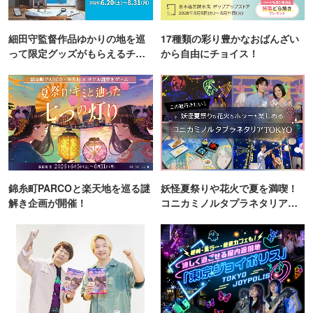
細田守監督作品ゆかりの地を巡
17種類の彩り豊かなおばんざい
って限定グッズがもらえるチャ
から自由にチョイス！
ンス！
錦糸町PARCOと楽天地を巡る謎
妖怪夏祭りや花火で夏を満喫！
解き企画が開催！
コニカミノルタプラネタリア
TOKYO