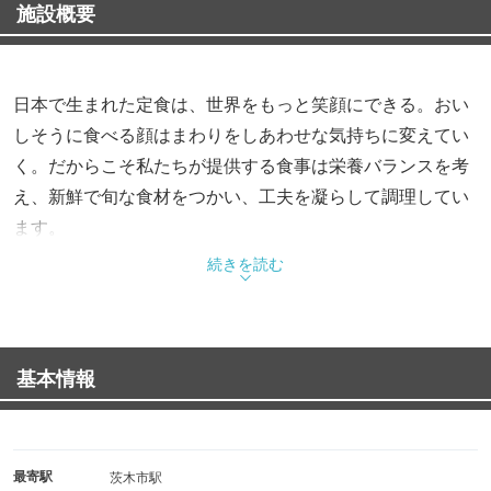
施設概要
日本で生まれた定食は、世界をもっと笑顔にできる。おい
しそうに食べる顔はまわりをしあわせな気持ちに変えてい
く。だからこそ私たちが提供する食事は栄養バランスを考
え、新鮮で旬な食材をつかい、工夫を凝らして調理してい
ます。
さあ、今日の自分に。今日という日に。とびきりのおいし
続きを読む
さを。
基本情報
最寄駅
茨木市駅