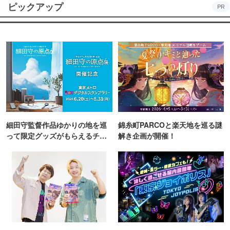
ピックアップ
PR
細田守監督作品ゆかりの地を巡
錦糸町PARCOと楽天地を巡る謎
って限定グッズがもらえるチャ
解き企画が開催！
ンス！