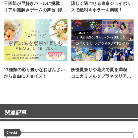
三四郎が早解きバトルに挑戦！
涼しく過ごせる東京ジョイポリ
リアル謎解きゲームの舞台"錦糸
スで絶叫＆ホラーを満喫！
町PARCO・楽天地"を巡る！
17種類の彩り豊かなおばんざい
妖怪夏祭りや花火で夏を満喫！
から自由にチョイス！
コニカミノルタプラネタリア
TOKYO
関連記事
Check!