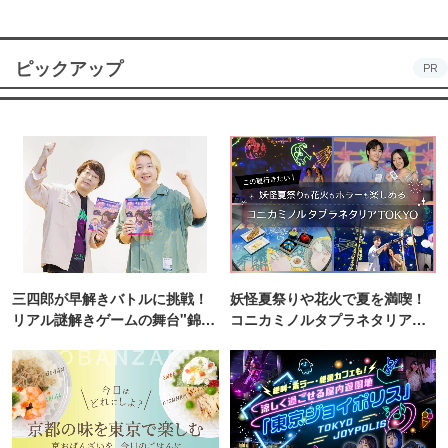
ピックアップ
PR
三四郎が早解きバトルに挑戦！
妖怪夏祭りや花火で夏を満喫！
リアル謎解きゲームの舞台"錦糸
コニカミノルタプラネタリア
町PARCO・楽天地"を巡る！
TOKYO