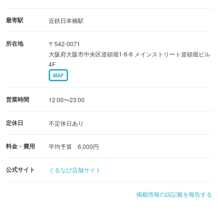
◆飽きのこない多彩な蟹料理
最寄駅
近鉄日本橋駅
蟹の旨みが溶け出す絶品のお鍋をはじめ、新鮮なお造りや
所在地
〒542-0071
揚げたての天ぷらなど、バリエーション豊かなメニューが
大阪府大阪市中央区道頓堀1-6-6 メインストリート道頓堀ビル
揃います。
4F
MAP
◆個室完備で貸切にも対応
プライベートな時間を過ごせる個室席や、大人数での貸切
営業時間
12:00〜23:00
利用にも対応しています。
定休日
不定休日あり
ゆったりとした空間で寛ぎの時間をお過ごしください。
料金・費用
平均予算 6,000円
公式サイト
ぐるなび店舗サイト
掲載情報の誤記載を報告する