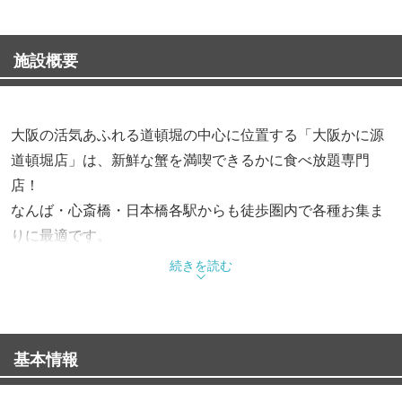
施設概要
大阪の活気あふれる道頓堀の中心に位置する「大阪かに源
道頓堀店」は、新鮮な蟹を満喫できるかに食べ放題専門
店！
なんば・心斎橋・日本橋各駅からも徒歩圏内で各種お集ま
りに最適です。
水産業者直送のずわい蟹やタラバ蟹を、お刺身やカニ鍋、
続きを読む
焼き蟹など多彩な食べ方でご提案します◎
◆新鮮な蟹の贅沢な食べ放題
基本情報
厳選したずわい蟹などを食べ放題でお届け！
至福の味わいをお腹いっぱいご堪能ください。