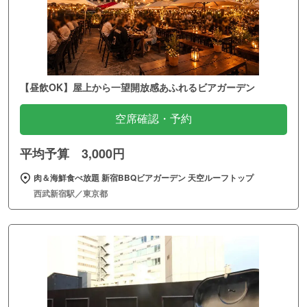
【昼飲OK】屋上から一望開放感あふれるビアガーデン
空席確認・予約
平均予算 3,000円
肉＆海鮮食べ放題 新宿BBQビアガーデン 天空ルーフトップ
西武新宿駅／東京都