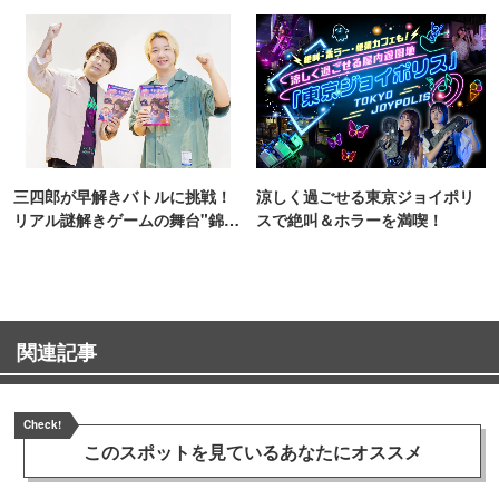
TOKYO
三四郎が早解きバトルに挑戦！
涼しく過ごせる東京ジョイポリ
リアル謎解きゲームの舞台"錦糸
スで絶叫＆ホラーを満喫！
町PARCO・楽天地"を巡る！
関連記事
Check!
このスポットを見ている
あなたにオススメ