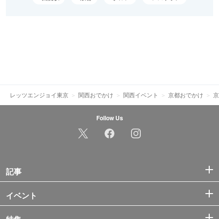
レッツエンジョイ東京
関西おでかけ
関西イベント
京都おでかけ
京
Follow Us
記事
イベント