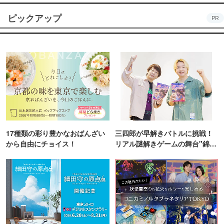
ピックアップ
PR
17種類の彩り豊かなおばんざい
三四郎が早解きバトルに挑戦！
から自由にチョイス！
リアル謎解きゲームの舞台"錦糸
町PARCO・楽天地"を巡る！