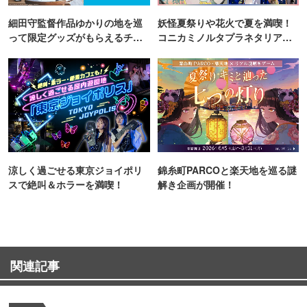
細田守監督作品ゆかりの地を巡
妖怪夏祭りや花火で夏を満喫！
って限定グッズがもらえるチャ
コニカミノルタプラネタリア
ンス！
TOKYO
涼しく過ごせる東京ジョイポリ
錦糸町PARCOと楽天地を巡る謎
スで絶叫＆ホラーを満喫！
解き企画が開催！
関連記事