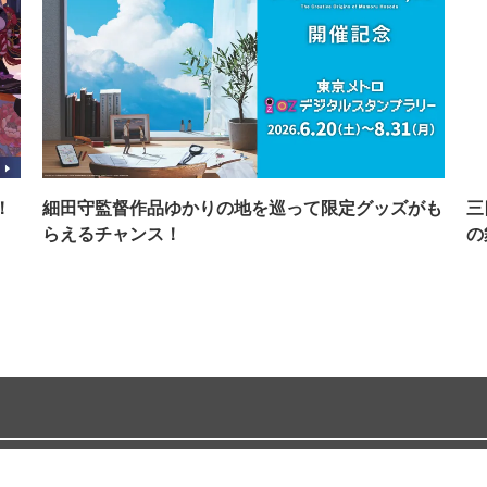
！
細田守監督作品ゆかりの地を巡って限定グッズがも
三
らえるチャンス！
の