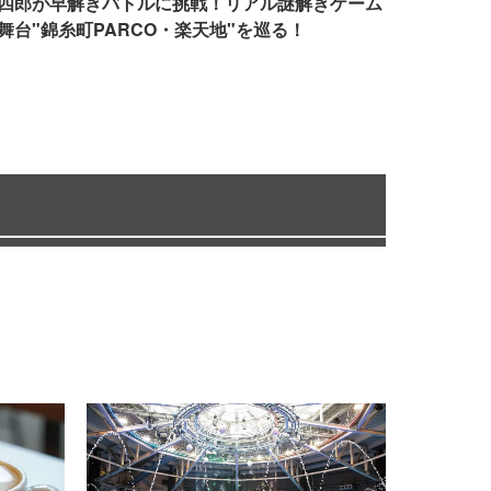
四郎が早解きバトルに挑戦！リアル謎解きゲーム
舞台"錦糸町PARCO・楽天地"を巡る！