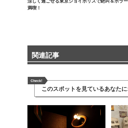
涼しく過ごせる東京ジョイポリスで絶叫＆ホラー
満喫！
関連記事
Check!
このスポットを見ている
あなたに