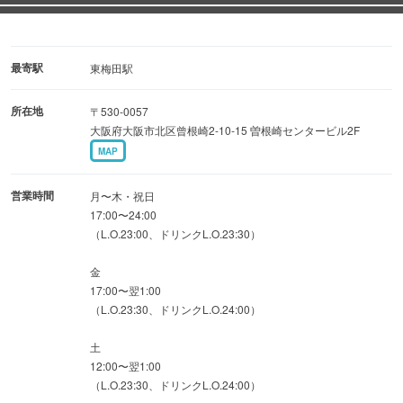
《贅の極み》大人気メニュ-各種◆贅沢三昧コ-ス5000円
◆こだわりの食材を食べ放題で♪
最寄駅
東梅田駅
店主の目利きで厳選した鮮魚や安心・安全の食材をふんだ
所在地
〒530-0057
んに使用！
大阪府大阪市北区曾根崎2-10-15 曽根崎センタービル2F
当店自慢5種の鍋やお造りなど
MAP
素材の旨味を活かした料理の数々をお好みでご堪能
営業時間
月〜木・祝日
◆2名様〜ご利用可能なオシャレ空間のリゾート個室
17:00〜24:00
（L.O.23:00、ドリンクL.O.23:30）
最大50名様までご利用できる個室を完備！
ソファタイプの個室や中規模宴会におすすめの個室
金
オシャレ空間のリゾート個室など
17:00〜翌1:00
（L.O.23:30、ドリンクL.O.24:00）
土
12:00〜翌1:00
（L.O.23:30、ドリンクL.O.24:00）