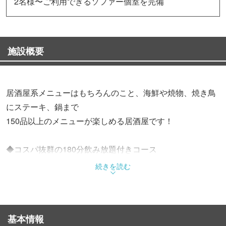
2名様〜ご利用できるソファー個室を完備
施設概要
居酒屋系メニューはもちろんのこと、海鮮や焼物、焼き鳥
にステーキ、鍋まで
150品以上のメニューが楽しめる居酒屋です！
◆コスパ抜群の180分飲み放題付きコース
選べるコースを種類豊富にご用意♪
続きを読む
【コスパ◎】若鶏唐揚げ、風味香る炊き込みご飯付き◆お
つまみコース2499円
宴会定番！手打ちの焼き鳥を堪能◆焼き鳥宴会コース3499
基本情報
円