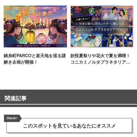
町PARCO・楽天地"を巡る！
ンス！
錦糸町PARCOと楽天地を巡る謎
妖怪夏祭りや花火で夏を満喫！
解き企画が開催！
コニカミノルタプラネタリア
TOKYO
関連記事
Check!
このスポットを見ている
あなたにオススメ