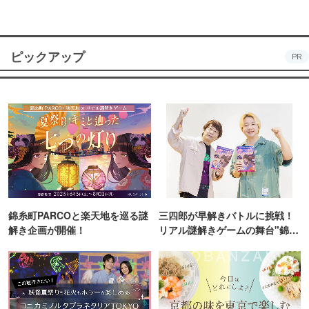
ピックアップ
PR
錦糸町PARCOと楽天地を巡る謎
三四郎が早解きバトルに挑戦！
解き企画が開催！
リアル謎解きゲームの舞台"錦糸
町PARCO・楽天地"を巡る！