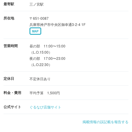
ベジタブルカレー850 (税抜)
最寄駅
三ノ宮駅
タンドリーチキン 650円(税抜)
所在地
〒651-0087
シシケバブ 700(税抜)
兵庫県神戸市中央区御幸通3-2-4 1F
プレンナン 320(税抜)
MAP
チーズナン 500円(税抜)
ガリックナン 450円(税抜)
営業時間
昼の部 11:00〜15:00
そのほかアラカルトメニューもお持ち帰り可能です。お気
（L.O.15:00）
夜の部 17:00〜23:00
軽にお問い合わせください。
（L.O.22:30）
お持ち帰りはお会計から15％オフ！お電話にてご注文を承
ります。
定休日
不定休日あり
料金・費用
平均予算 1,500円
公式サイト
ぐるなび店舗サイト
掲載情報の誤記載を報告する