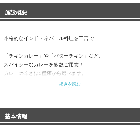
施設概要
本格的なインド・ネパール料理を三宮で
「チキンカレー」や「バターチキン」など、
スパイシーなカレーを多数ご用意！
カレーの辛さは3種類から選べます。
もっちりとした食感のナンや、
続きを読む
タンドリー料理とともに召し上がれ♪
◆お弁当はじめました580円〜◆
基本情報
チキンカレー 750円(税抜)
キーマカレー 800円(税抜)
バターチキンカレー1100(税抜)