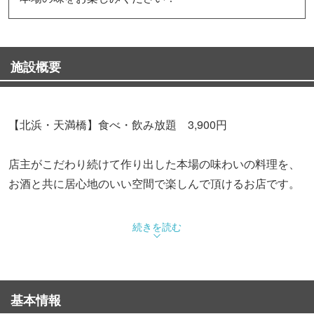
施設概要
【北浜・天満橋】食べ・飲み放題 3,900円
店主がこだわり続けて作り出した本場の味わいの料理を、
お酒と共に居心地のいい空間で楽しんで頂けるお店です。
黒豚の酢豚・焼き餃子・麻婆豆腐・小龍包など
続きを読む
人気メニューを目当てに食べにくるお客様も多数★
二次会や女子会・各種飲み会に♪貸切宴会20名様から承り
基本情報
ます★