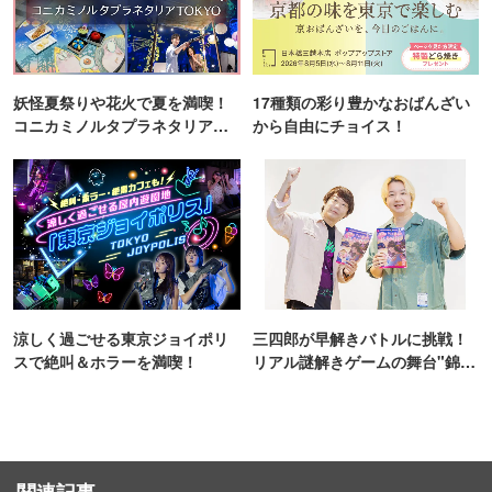
妖怪夏祭りや花火で夏を満喫！
17種類の彩り豊かなおばんざい
コニカミノルタプラネタリア
から自由にチョイス！
TOKYO
涼しく過ごせる東京ジョイポリ
三四郎が早解きバトルに挑戦！
スで絶叫＆ホラーを満喫！
リアル謎解きゲームの舞台"錦糸
町PARCO・楽天地"を巡る！
関連記事