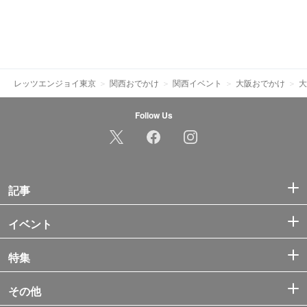
レッツエンジョイ東京
関西おでかけ
関西イベント
大阪おでかけ
大
Follow Us
記事
イベント
特集
その他