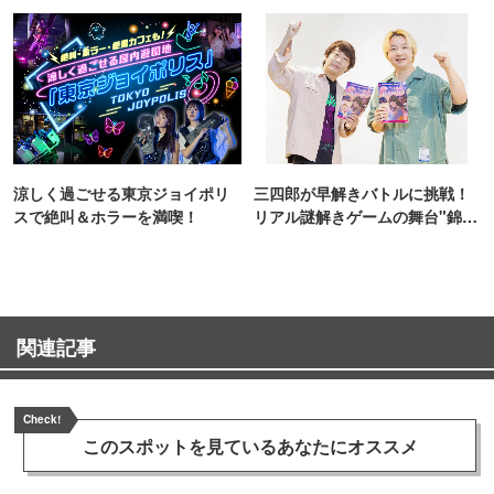
TOKYO
涼しく過ごせる東京ジョイポリ
三四郎が早解きバトルに挑戦！
スで絶叫＆ホラーを満喫！
リアル謎解きゲームの舞台"錦糸
町PARCO・楽天地"を巡る！
関連記事
Check!
このスポットを見ている
あなたにオススメ