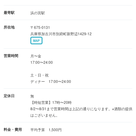
わいわいお好み焼き宴会におすすめ◎
最寄駅
浜の宮駅
所在地
〒675-0131
兵庫県加古川市別府町新野辺1429-12
MAP
営業時間
月〜金
17:00〜24:00
土・日・祝
ディナー 17:00〜24:00
定休日
無
【時短営業】17時〜20時
8/2〜8/31まで営業時間は上記の通りになります。※酒類の提供
はございません。
料金・費用
平均予算 1,500円