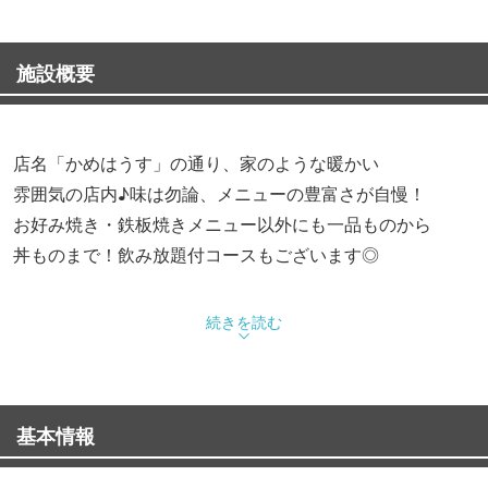
施設概要
店名「かめはうす」の通り、家のような暖かい
雰囲気の店内♪味は勿論、メニューの豊富さが自慢！
お好み焼き・鉄板焼きメニュー以外にも一品ものから
丼ものまで！飲み放題付コースもございます◎
◆お得なコースメニュー
続きを読む
・お気軽2000円コース(税別)／+平日限定飲み放題120分
4180円(税込)⇒4000円(税込)
・満腹3000円コース(税別)／+平日限定飲み放題120分
基本情報
5280円(税込)⇒5000円(税込)