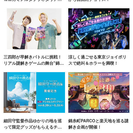
TOKYO
三四郎が早解きバトルに挑戦！
涼しく過ごせる東京ジョイポリ
リアル謎解きゲームの舞台"錦糸
スで絶叫＆ホラーを満喫！
町PARCO・楽天地"を巡る！
細田守監督作品ゆかりの地を巡
錦糸町PARCOと楽天地を巡る謎
って限定グッズがもらえるチャ
解き企画が開催！
ンス！