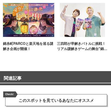
ンス！
錦糸町PARCOと楽天地を巡る謎
三四郎が早解きバトルに挑戦！
解き企画が開催！
リアル謎解きゲームの舞台"錦糸
町PARCO・楽天地"を巡る！
関連記事
Check!
このスポットを見ている
あなたにオススメ