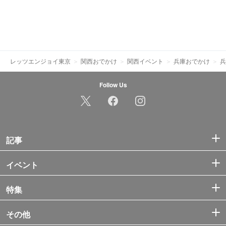
レッツエンジョイ東京
関西おでかけ
関西イベント
兵庫おでかけ
兵
Follow Us
記事
イベント
特集
その他