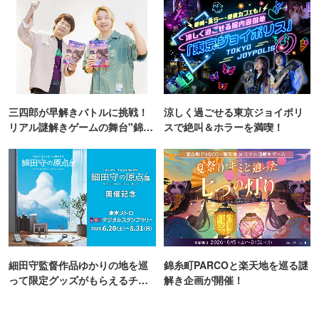
三四郎が早解きバトルに挑戦！
涼しく過ごせる東京ジョイポリ
リアル謎解きゲームの舞台"錦糸
スで絶叫＆ホラーを満喫！
町PARCO・楽天地"を巡る！
細田守監督作品ゆかりの地を巡
錦糸町PARCOと楽天地を巡る謎
って限定グッズがもらえるチャ
解き企画が開催！
ンス！