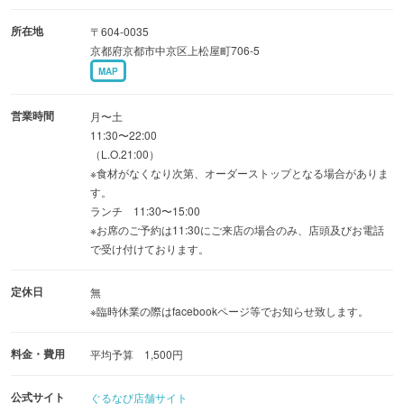
て。
所在地
〒604-0035
スタッフ一同お待ちしております。
京都府京都市中京区上松屋町706-5
MAP
営業時間
月〜土
11:30〜22:00
（L.O.21:00）
※食材がなくなり次第、オーダーストップとなる場合がありま
す。
ランチ 11:30〜15:00
※お席のご予約は11:30にご来店の場合のみ、店頭及びお電話
で受け付けております。
定休日
無
※臨時休業の際はfacebookページ等でお知らせ致します。
料金・費用
平均予算 1,500円
公式サイト
ぐるなび店舗サイト