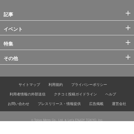
記事
イベント
特集
その他
サイトマップ
利用規約
プライバシーポリシー
利用者情報の外部送信
クチコミ投稿ガイドライン
ヘルプ
お問い合わせ
プレスリリース・情報提供
広告掲載
運営会社
© Tokyo Metro Co., Ltd. & Let’s ENJOY TOKYO, Inc.