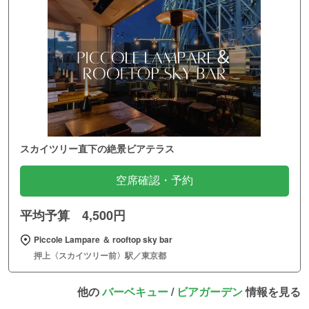
スカイツリー直下の絶景ビアテラス
空席確認・予約
平均予算 4,500円
Piccole Lampare ＆ rooftop sky bar
押上〈スカイツリー前〉駅／東京都
他の
バーベキュー
/
ビアガーデン
情報を見る