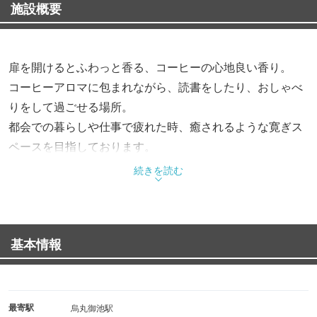
施設概要
扉を開けるとふわっと香る、コーヒーの心地良い香り。
コーヒーアロマに包まれながら、読書をしたり、おしゃべ
りをして過ごせる場所。
都会での暮らしや仕事で疲れた時、癒されるような寛ぎス
ペースを目指しております。
続きを読む
【オススメFOOD】
優しい甘味が感じられるふわっふわ、ホカホカの玉子焼き
を使用した
基本情報
「コロナの玉子サンドイッチ」…680円（税込）
まずはこちらの注文をおすすめします！
お客様それぞれが、素敵な時間を過ごせるように心を込め
最寄駅
烏丸御池駅