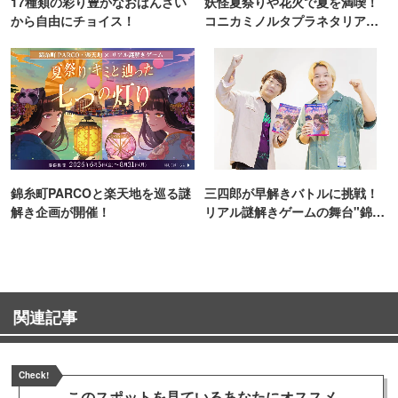
17種類の彩り豊かなおばんざい
妖怪夏祭りや花火で夏を満喫！
から自由にチョイス！
コニカミノルタプラネタリア
TOKYO
錦糸町PARCOと楽天地を巡る謎
三四郎が早解きバトルに挑戦！
解き企画が開催！
リアル謎解きゲームの舞台"錦糸
町PARCO・楽天地"を巡る！
関連記事
Check!
このスポットを見ている
あなたにオススメ