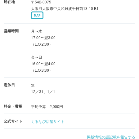
所在地
〒542-0075
大阪府大阪市中央区難波千日前13-10 B1
MAP
営業時間
月〜木
17:00〜翌3:00
（L.O.2:30）
金〜日
16:00〜翌4:00
（L.O.3:30）
定休日
無
12／31、1／1
料金・費用
平均予算 2,000円
公式サイト
ぐるなび店舗サイト
掲載情報の誤記載を報告する