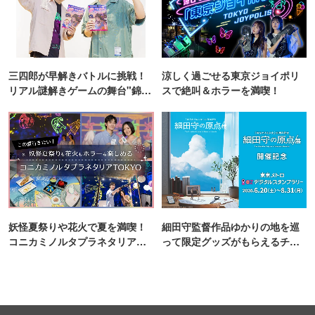
三四郎が早解きバトルに挑戦！
涼しく過ごせる東京ジョイポリ
リアル謎解きゲームの舞台"錦糸
スで絶叫＆ホラーを満喫！
町PARCO・楽天地"を巡る！
妖怪夏祭りや花火で夏を満喫！
細田守監督作品ゆかりの地を巡
コニカミノルタプラネタリア
って限定グッズがもらえるチャ
TOKYO
ンス！