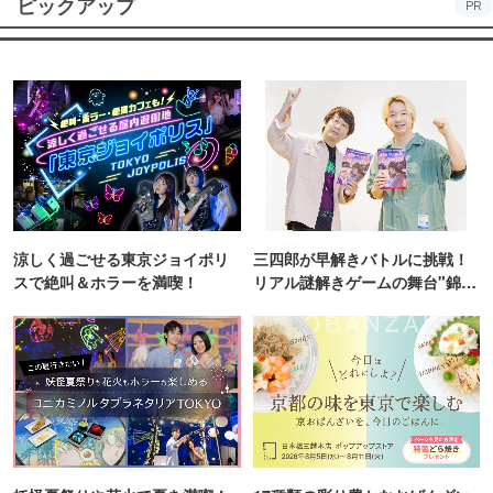
ピックアップ
PR
涼しく過ごせる東京ジョイポリ
三四郎が早解きバトルに挑戦！
スで絶叫＆ホラーを満喫！
リアル謎解きゲームの舞台"錦糸
町PARCO・楽天地"を巡る！