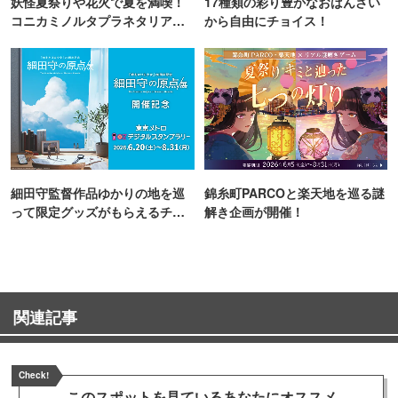
妖怪夏祭りや花火で夏を満喫！
17種類の彩り豊かなおばんざい
コニカミノルタプラネタリア
から自由にチョイス！
TOKYO
細田守監督作品ゆかりの地を巡
錦糸町PARCOと楽天地を巡る謎
って限定グッズがもらえるチャ
解き企画が開催！
ンス！
関連記事
Check!
このスポットを見ている
あなたにオススメ