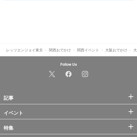
レッツエンジョイ東京
関西おでかけ
関西イベント
大阪おでかけ
大
Follow Us
記事
イベント
特集