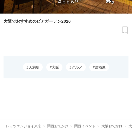
大阪でおすすめのビアガーデン2026
天満駅
大阪
グルメ
居酒屋
レッツエンジョイ東京
関西おでかけ
関西イベント
大阪おでかけ
大