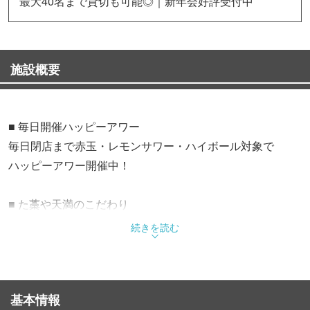
最大40名まで貸切も可能◎｜新年会好評受付中
施設概要
■ 毎日開催ハッピーアワー
毎日閉店まで赤玉・レモンサワー・ハイボール対象で
ハッピーアワー開催中！
■ た藁や天満のこだわり
本場高知仕込みの豪快な藁焼きが名物
続きを読む
大衆居酒屋ならではのお酒が進む料理の数々・・
【宴会コース絶賛受付中】秋の歓送会・送迎会…
基本情報
飲み放題付き3,500円〜 予算別にご用意◎