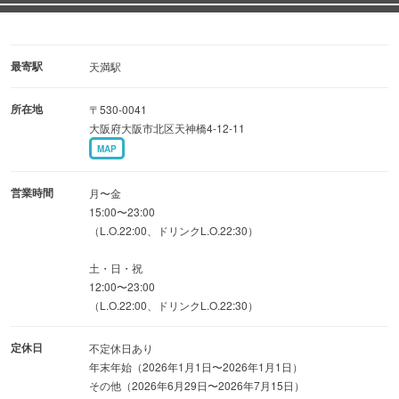
最大40名までの貸切も可能！
天満・扇町エリアで藁焼き・日本酒・ハイボール・大衆居
最寄駅
天満駅
酒屋をお探しなら
所在地
〒530-0041
ぜひ「た藁や 天満店」で楽しいひとときをお過ごしくださ
大阪府大阪市北区天神橋4-12-11
い！
MAP
営業時間
月〜金
15:00〜23:00
（L.O.22:00、ドリンクL.O.22:30）
土・日・祝
12:00〜23:00
（L.O.22:00、ドリンクL.O.22:30）
定休日
不定休日あり
年末年始（2026年1月1日〜2026年1月1日）
その他（2026年6月29日〜2026年7月15日）