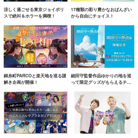
涼しく過ごせる東京ジョイポリ
17種類の彩り豊かなおばんざい
スで絶叫＆ホラーを満喫！
から自由にチョイス！
錦糸町PARCOと楽天地を巡る謎
細田守監督作品ゆかりの地を巡
解き企画が開催！
って限定グッズがもらえるチャ
ンス！