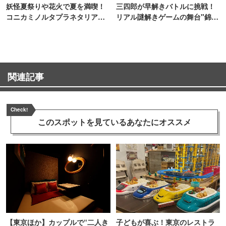
妖怪夏祭りや花火で夏を満喫！
三四郎が早解きバトルに挑戦！
コニカミノルタプラネタリア
リアル謎解きゲームの舞台"錦糸
TOKYO
町PARCO・楽天地"を巡る！
関連記事
Check!
このスポットを見ている
あなたにオススメ
【東京ほか】カップルで“二人き
子どもが喜ぶ！東京のレストラ