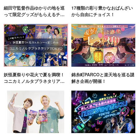
細田守監督作品ゆかりの地を巡
17種類の彩り豊かなおばんざい
って限定グッズがもらえるチャ
から自由にチョイス！
ンス！
妖怪夏祭りや花火で夏を満喫！
錦糸町PARCOと楽天地を巡る謎
コニカミノルタプラネタリア
解き企画が開催！
TOKYO