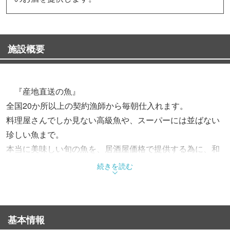
施設概要
『産地直送の魚』
全国20か所以上の契約漁師から毎朝仕入れます。
料理屋さんでしか見ない高級魚や、スーパーには並ばない
珍しい魚まで。
本当に美味しい旬の魚を、居酒屋価格で提供する為に、和
食歴15年の店主が厳選して仕入れます。
続きを読む
『炭火焼・お造り』
素材にこだわるからこそ、調理法はシンプルがいい。
基本情報
新鮮な魚介だからこそシンプルに味わって欲しい。