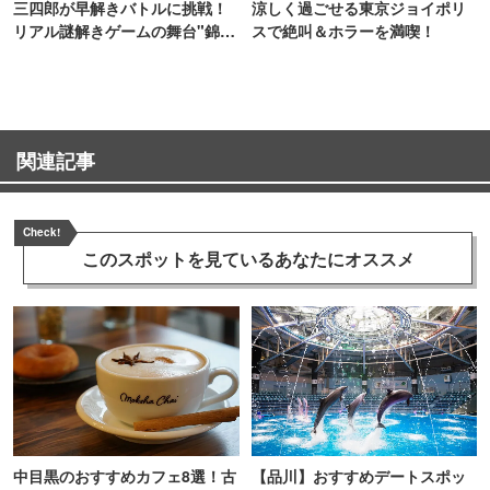
三四郎が早解きバトルに挑戦！
涼しく過ごせる東京ジョイポリ
リアル謎解きゲームの舞台"錦糸
スで絶叫＆ホラーを満喫！
町PARCO・楽天地"を巡る！
関連記事
Check!
このスポットを見ている
あなたにオススメ
中目黒のおすすめカフェ8選！古
【品川】おすすめデートスポッ