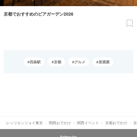
京都でおすすめのビアガーデン2026
四条駅
京都
グルメ
居酒屋
レッツエンジョイ東京
関西おでかけ
関西イベント
京都おでかけ
京
Follow Us