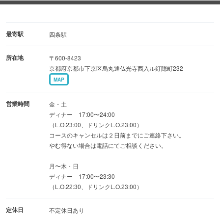
磨き上げた技で調理致します。
『和食』
最寄駅
四条駅
四季折々の素材にこだわり、ほっこりする味のお料理を揃
所在地
〒600-8423
えています。
京都府京都市下京区烏丸通仏光寺西入ル釘隠町232
お出汁の効いた優しい京風のおばんざいも人気です。
MAP
『日本酒』
営業時間
金・土
春には「新酒」、秋には「ひやおろし」などと季節を感じ
ディナー 17:00〜24:00
（L.O.23:00、ドリンクL.O.23:00）
て頂けるように
コースのキャンセルは２日前までにご連絡下さい。
アドバイザーの資格を持つ店主が厳選して全国の銘酒を仕
やむ得ない場合は電話にてご相談ください。
入れます。
月〜木・日
ディナー 17:00〜23:30
当店では「美味しいお料理」と「心の籠ったサービス」を
（L.O.22:30、ドリンクL.O.23:00）
お約束します！
定休日
不定休日あり