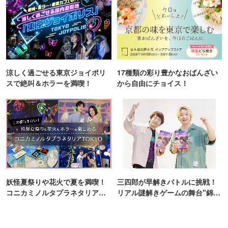
涼しく過ごせる東京ジョイポリ
17種類の彩り豊かなおばんざい
スで絶叫＆ホラーを満喫！
から自由にチョイス！
妖怪夏祭りや花火で夏を満喫！
三四郎が早解きバトルに挑戦！
コニカミノルタプラネタリア
リアル謎解きゲームの舞台"錦糸
TOKYO
町PARCO・楽天地"を巡る！