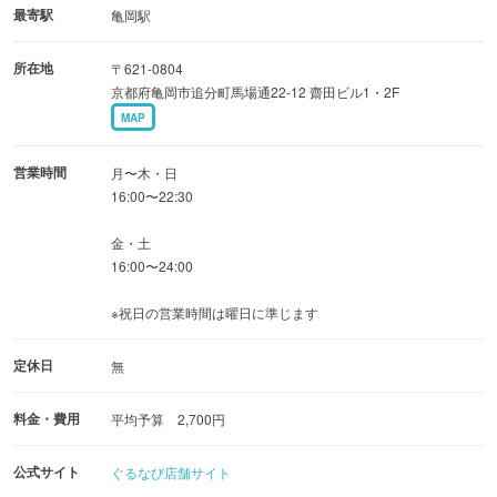
・自慢のもつ鍋と刺身3種盛りが付いた名物コース【全8
最寄駅
亀岡駅
品】4,000円
所在地
〒621-0804
京都府亀岡市追分町馬場通22-12 齋田ビル1・2F
MAP
営業時間
月〜木・日
16:00〜22:30
金・土
16:00〜24:00
※祝日の営業時間は曜日に準じます
定休日
無
料金・費用
平均予算 2,700円
公式サイト
ぐるなび店舗サイト