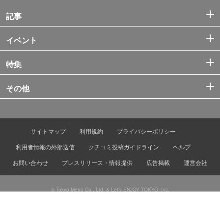
記事
イベント
特集
その他
サイトマップ
利用規約
プライバシーポリシー
利用者情報の外部送信
クチコミ投稿ガイドライン
ヘルプ
お問い合わせ
プレスリリース・情報提供
広告掲載
運営会社
© Tokyo Metro Co., Ltd. & Let’s ENJOY TOKYO, Inc.