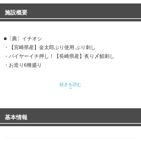
施設概要
■〔薦〕イチオシ
・【宮崎県産】金太郎ぶり使用 ぶり刺し
・バイヤーイチ押し！【長崎県産】炙り〆鯖刺し
・お造り6種盛り
■お料理もセットでお得！2時間飲み放題付きコース
続きを読む
≪オススメ≫
・レモン出汁で食べる海鮮葱しゃぶと刺身4種盛りが付い
た満足コース【全8品】5,000円
基本情報
≪人気コース≫
・鶏とろ肩肉の旨塩陶板焼と刺身3種盛りが付いたお手軽
コース【全7品】3,500円