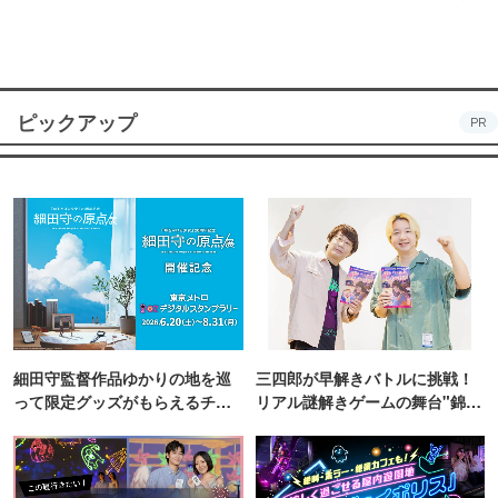
ピックアップ
PR
細田守監督作品ゆかりの地を巡
三四郎が早解きバトルに挑戦！
って限定グッズがもらえるチャ
リアル謎解きゲームの舞台"錦糸
ンス！
町PARCO・楽天地"を巡る！