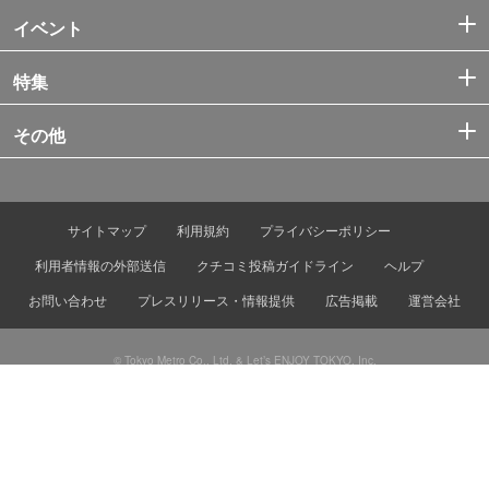
イベント
特集
その他
サイトマップ
利用規約
プライバシーポリシー
利用者情報の外部送信
クチコミ投稿ガイドライン
ヘルプ
お問い合わせ
プレスリリース・情報提供
広告掲載
運営会社
© Tokyo Metro Co., Ltd. & Let’s ENJOY TOKYO, Inc.