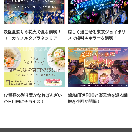
妖怪夏祭りや花火で夏を満喫！
涼しく過ごせる東京ジョイポリ
コニカミノルタプラネタリア
スで絶叫＆ホラーを満喫！
TOKYO
17種類の彩り豊かなおばんざい
錦糸町PARCOと楽天地を巡る謎
から自由にチョイス！
解き企画が開催！