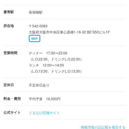
にて厳選した干物やおもちに舌鼓！
③日本各地から厳選した数十種類！燗つけは南部鉄器のき
最寄駅
長堀橋駅
ゅうすを使用！
所在地
〒542-0083
④蔵をイメージした重厚感溢れる佇まいと温かみに満ちた
大阪府大阪市中央区東心斎橋1-16-32 BE’S50ビル1F
店内
MAP
⑤ 「淡路ビーフ」を使用！鮮度と産地にこだわり！
営業時間
ディナー 17:30〜23:00
（L.O.22:30、ドリンクL.O.22:30）
ランチ 12:00〜14:00
（L.O.13:30、ドリンクL.O.13:30）
定休日
不定休日あり
料金・費用
平均予算 16,000円
公式サイト
ぐるなび店舗サイト
掲載情報の誤記載を報告する