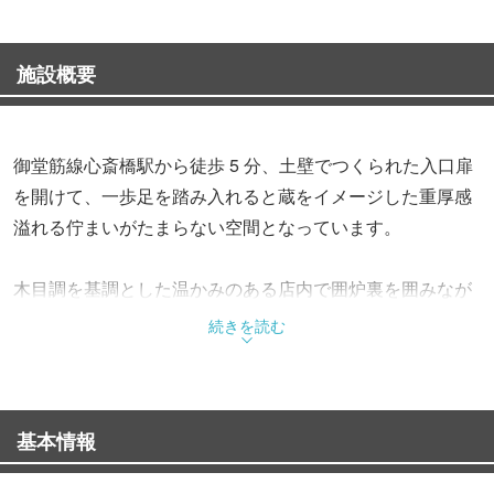
施設概要
御堂筋線心斎橋駅から徒歩 5 分、土壁でつくられた入口扉
を開けて、一歩足を踏み入れると蔵をイメージした重厚感
溢れる佇まいがたまらない空間となっています。
木目調を基調とした温かみのある店内で囲炉裏を囲みなが
ら、まほろばこだわりの融点が低く優しい味わいの淡路ビ
続きを読む
ーフをお楽しみください。
■まほろば囲炉裏の 5 つの特徴
基本情報
①全テーブルにいろりを設置！紀州備長炭使用！
②関西初・全卓囲炉裏で楽しむ旬の食材！本場・黒門市場