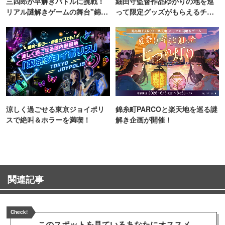
三四郎が早解きバトルに挑戦！
細田守監督作品ゆかりの地を巡
リアル謎解きゲームの舞台"錦糸
って限定グッズがもらえるチャ
町PARCO・楽天地"を巡る！
ンス！
涼しく過ごせる東京ジョイポリ
錦糸町PARCOと楽天地を巡る謎
スで絶叫＆ホラーを満喫！
解き企画が開催！
関連記事
Check!
このスポットを見ている
あなたにオススメ