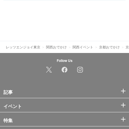
レッツエンジョイ東京
関西おでかけ
関西イベント
京都おでかけ
京
Follow Us
記事
イベント
特集