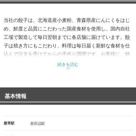
当社の餃子は、北海道産小麦粉、青森県産にんにくをはじ
め、鮮度と品質にこだわった国産食材を使用し、国内自社
工場で製造して毎日翌朝までに各店舗に届けています。餃
子は焼き方にもこだわり、料理は毎日届く新鮮な食材を仕
込んで注文を受けてからの手作り調理です。お客様に、焼
き立ての餃子や出来立ての料理を美味しく召し上がってい
続きを読む
ただくことにこだわり続ける・・・それが餃子の王将の変
わらぬ信念です。
基本情報
最寄駅
新田辺駅