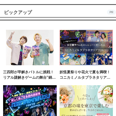
ピックアップ
PR
三四郎が早解きバトルに挑戦！
妖怪夏祭りや花火で夏を満喫！
リアル謎解きゲームの舞台"錦糸
コニカミノルタプラネタリア
町PARCO・楽天地"を巡る！
TOKYO