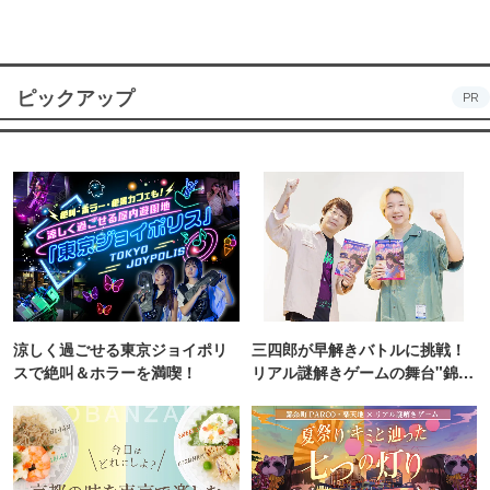
ピックアップ
PR
涼しく過ごせる東京ジョイポリ
三四郎が早解きバトルに挑戦！
スで絶叫＆ホラーを満喫！
リアル謎解きゲームの舞台"錦糸
町PARCO・楽天地"を巡る！