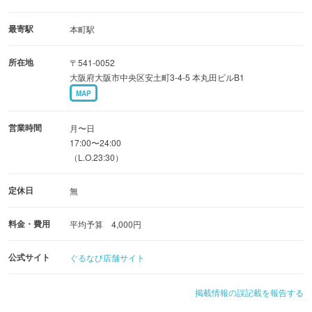
北海道の地酒も多数ご用意致しております。
最寄駅
本町駅
所在地
〒541-0052
お客様に喜ばれるように営業をしていきます☆
大阪府大阪市中央区安土町3-4-5 本丸田ビルB1
MAP
皆様のご来店を心よりお待ち申し上げます!(^^)!
営業時間
月〜日
17:00〜24:00
（L.O.23:30）
定休日
無
料金・費用
平均予算 4,000円
公式サイト
ぐるなび店舗サイト
掲載情報の誤記載を報告する