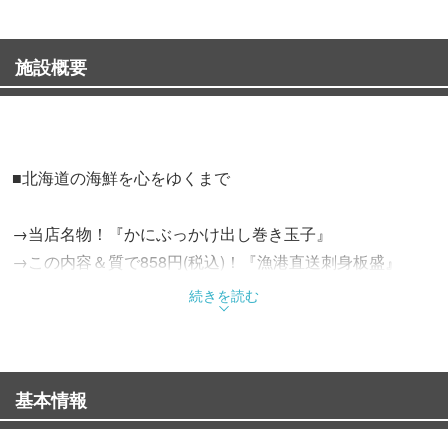
施設概要
■北海道の海鮮を心をゆくまで
→当店名物！『かにぶっかけ出し巻き玉子』
→この内容＆質で858円(税込)！『漁港直送刺身板盛』
→さらに、牡蠣、ほっけ、いくら、うになど
続きを読む
北海道ならではの食材が満載！！
■地酒多数！
基本情報
全国各地の地酒！オリジナル銘柄も♪