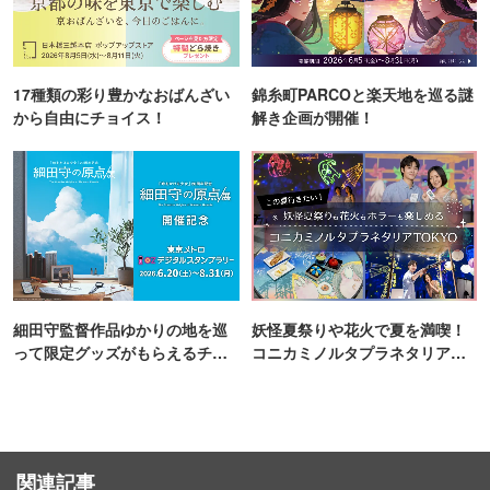
17種類の彩り豊かなおばんざい
錦糸町PARCOと楽天地を巡る謎
から自由にチョイス！
解き企画が開催！
細田守監督作品ゆかりの地を巡
妖怪夏祭りや花火で夏を満喫！
って限定グッズがもらえるチャ
コニカミノルタプラネタリア
ンス！
TOKYO
関連記事