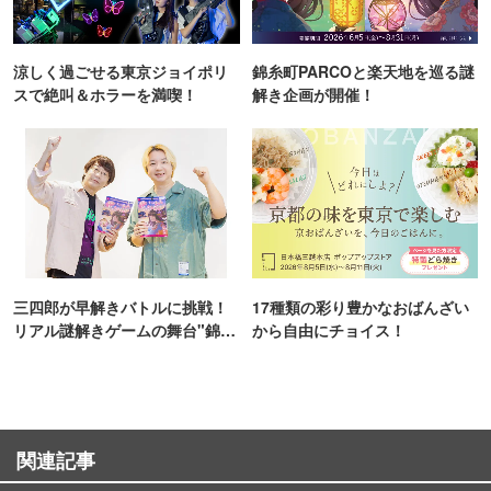
涼しく過ごせる東京ジョイポリ
錦糸町PARCOと楽天地を巡る謎
スで絶叫＆ホラーを満喫！
解き企画が開催！
三四郎が早解きバトルに挑戦！
17種類の彩り豊かなおばんざい
リアル謎解きゲームの舞台"錦糸
から自由にチョイス！
町PARCO・楽天地"を巡る！
関連記事