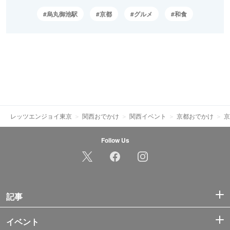
烏丸御池駅
京都
グルメ
和食
レッツエンジョイ東京
関西おでかけ
関西イベント
京都おでかけ
京
Follow Us
記事
イベント