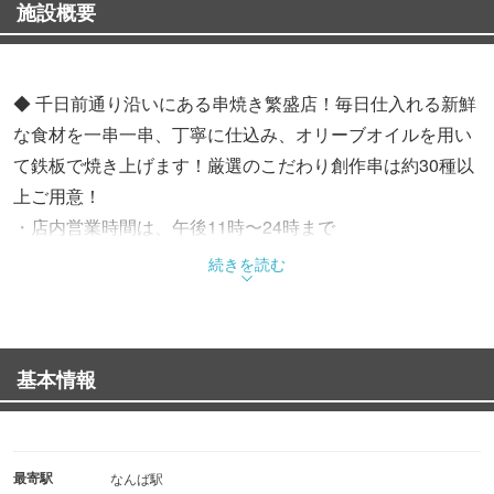
施設概要
◆ 千日前通り沿いにある串焼き繁盛店！毎日仕入れる新鮮
な食材を一串一串、丁寧に仕込み、オリーブオイルを用い
て鉄板で焼き上げます！厳選のこだわり創作串は約30種以
上ご用意！
・店内営業時間は、午後11時〜24時まで
続きを読む
ー営業時間のご案内
夕方17時〜翌3時まで
ーお席のご案内
基本情報
☆毎日仕入れる新鮮な食材を一串一串丁寧に仕込み、オリ
ーブオイルを用いて鉄板で焼き上げます！
厳選のこだわり創作串は40種類以上をご用意！
最寄駅
なんば駅