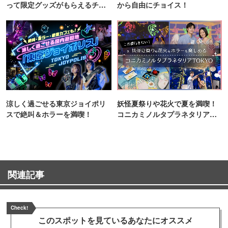
って限定グッズがもらえるチャ
から自由にチョイス！
ンス！
涼しく過ごせる東京ジョイポリ
妖怪夏祭りや花火で夏を満喫！
スで絶叫＆ホラーを満喫！
コニカミノルタプラネタリア
TOKYO
関連記事
Check!
このスポットを見ている
あなたにオススメ