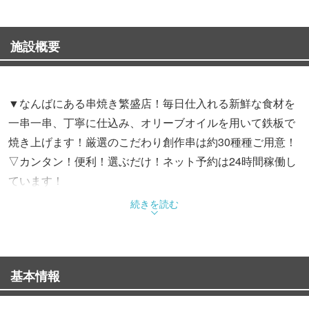
施設概要
▼なんばにある串焼き繁盛店！毎日仕入れる新鮮な食材を
一串一串、丁寧に仕込み、オリーブオイルを用いて鉄板で
焼き上げます！厳選のこだわり創作串は約30種種ご用意！
▽カンタン！便利！選ぶだけ！ネット予約は24時間稼働し
ています！
▼真心をもって「衛生管理」を徹底しております。
続きを読む
▽各種テイクアウト/デリバリー承っております。
▼なんば駅、高島屋、マルイから徒歩3分。
▽お席のご案内
基本情報
1F : 日本人の鑑、御神輿前のカウンター席
2F : ゆったり、蜜を避ける完全個室、半個室の掘りごたつ