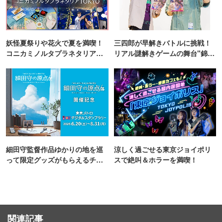
妖怪夏祭りや花火で夏を満喫！
三四郎が早解きバトルに挑戦！
コニカミノルタプラネタリア
リアル謎解きゲームの舞台"錦糸
TOKYO
町PARCO・楽天地"を巡る！
細田守監督作品ゆかりの地を巡
涼しく過ごせる東京ジョイポリ
って限定グッズがもらえるチャ
スで絶叫＆ホラーを満喫！
ンス！
関連記事