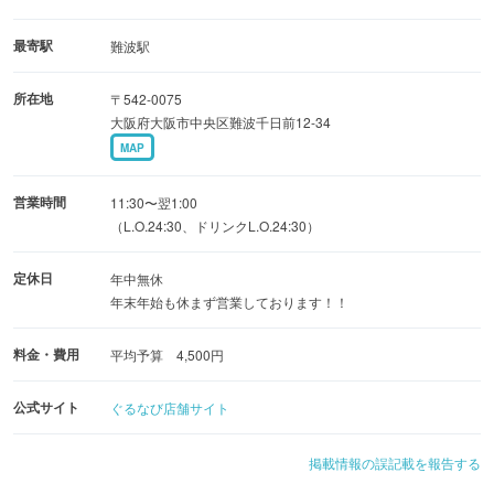
席
3F : 半個室タイプのテーブル席
最寄駅
難波駅
所在地
〒542-0075
【年末年始営業のお知らせ】
大阪府大阪市中央区難波千日前12-34
12/27〜1/3まで休まず営業いたします。
MAP
この期間は仕入れ価格の変動・スタッフ特別手当のため、
ご飲食代の10％を年末年始料金として頂戴しております。
営業時間
11:30〜翌1:00
ご理解のほどお願い申し上げます。
（L.O.24:30、ドリンクL.O.24:30）
定休日
年中無休
年末年始も休まず営業しております！！
料金・費用
平均予算 4,500円
公式サイト
ぐるなび店舗サイト
掲載情報の誤記載を報告する