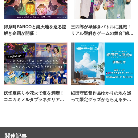
錦糸町PARCOと楽天地を巡る謎
三四郎が早解きバトルに挑戦！
解き企画が開催！
リアル謎解きゲームの舞台"錦糸
町PARCO・楽天地"を巡る！
妖怪夏祭りや花火で夏を満喫！
細田守監督作品ゆかりの地を巡
コニカミノルタプラネタリア
って限定グッズがもらえるチャ
TOKYO
ンス！
関連記事