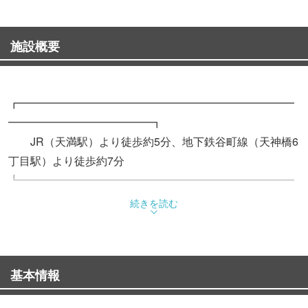
施設概要
┏━━━━━━━━━━━━━━━━━━━━━━━━━
━━━━━━━━━━━━━┓
JR（天満駅）より徒歩約5分、地下鉄谷町線（天神橋6
丁目駅）より徒歩約7分
┗━━━━━━━━━━━━━━━━━━━━━━━━━
━━━━━━━━━━━━━┛
続きを読む
活きた鰻を職人の手で一尾一尾開き、串を打ち、備長炭の
強力な熱で焼き切った蒲焼きは
基本情報
“炭火焼き地焼き”独特の焼き色と香ばしい香りが特長で
す。