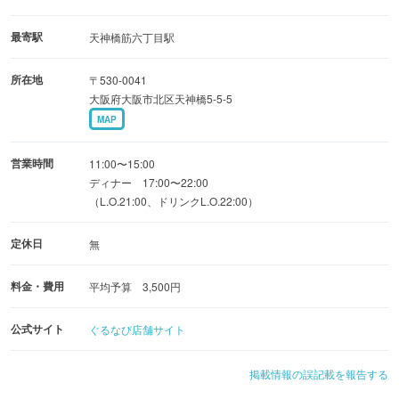
お昼は気軽に楽しんで頂けるランチメニューがございま
最寄駅
天神橋筋六丁目駅
す！
所在地
〒530-0041
夜は人気のひつまむしや鰻重は勿論、懐石コースやお酒に
大阪府大阪市北区天神橋5-5-5
合う一品などご用意しております。
MAP
営業時間
11:00〜15:00
ディナー 17:00〜22:00
（L.O.21:00、ドリンクL.O.22:00）
定休日
無
料金・費用
平均予算 3,500円
公式サイト
ぐるなび店舗サイト
掲載情報の誤記載を報告する