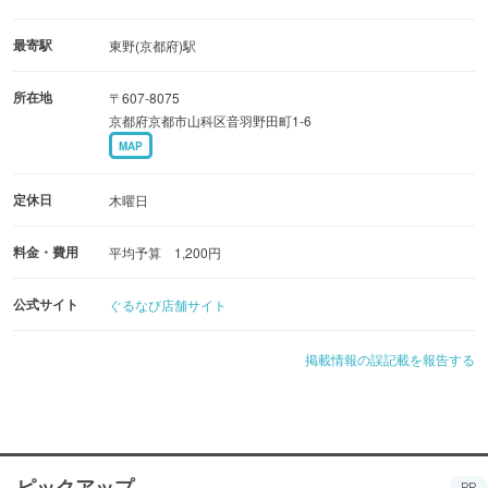
ランチ・ディナー同じメニューです。
最寄駅
東野(京都府)駅
所在地
〒607-8075
定休日 毎週木曜日です。
京都府京都市山科区音羽野田町1-6
MAP
定休日
木曜日
料金・費用
平均予算 1,200円
公式サイト
ぐるなび店舗サイト
掲載情報の誤記載を報告する
ピックアップ
PR