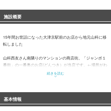
施設概要
15年間お世話になった大津京駅前のお店から地元山科に移
転しました
山科西友さん南隣りのマンションの商店街。「ジャンボ１
番街」の一番奥のお店(どんつき）が当店です。←場所がわ
かりにくいので「アクセスページ」をご覧いただくかお電
続きを読む
話いただければご案内いたします TEL(075)501-5556
営業時間 月・火・水曜日11:00〜17:00(L.O16:00)
基本情報
金・土・日曜日11:00〜22:00(20:00L.O&最終入
店)