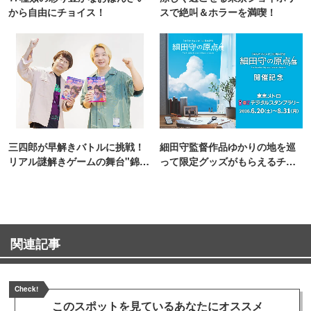
から自由にチョイス！
スで絶叫＆ホラーを満喫！
三四郎が早解きバトルに挑戦！
細田守監督作品ゆかりの地を巡
リアル謎解きゲームの舞台"錦糸
って限定グッズがもらえるチャ
町PARCO・楽天地"を巡る！
ンス！
関連記事
Check!
このスポットを見ている
あなたにオススメ