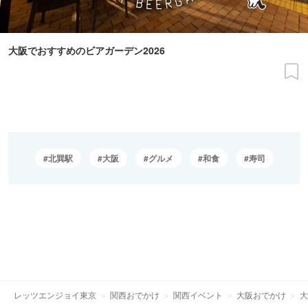
大阪でおすすめのビアガーデン2026
北巽駅
大阪
グルメ
和食
寿司
レッツエンジョイ東京
関西おでかけ
関西イベント
大阪おでかけ
大