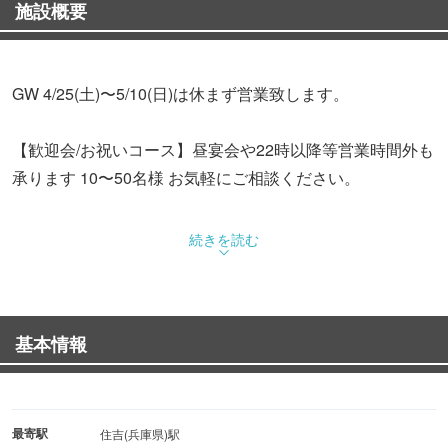
施設概要
GW 4/25(土)〜5/10(日)は休まず営業致します。
【歓迎会/お祝いコース】昼宴会や22時以降等営業時間外も
承ります 10〜50名様 お気軽にご相談ください。
◆もと牛は神戸牛生産者にもだわり、生産者最高峰の勢戸
続きを読む
氏の育てた雌牛のみを一頭買いしております！
◆神戸肉流通推進協議会加盟店【神戸牛焼肉 もと牛】で
基本情報
は神戸本社の代表が自らセリに参加、
肉博士1級の称号を持つ店長が提供温度にまでこだわり、
最上の肉を提供しております。
最寄駅
住吉(兵庫県)駅