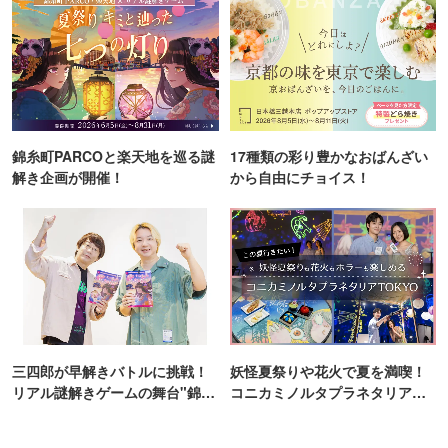
錦糸町PARCOと楽天地を巡る謎
17種類の彩り豊かなおばんざい
解き企画が開催！
から自由にチョイス！
三四郎が早解きバトルに挑戦！
妖怪夏祭りや花火で夏を満喫！
リアル謎解きゲームの舞台"錦糸
コニカミノルタプラネタリア
町PARCO・楽天地"を巡る！
TOKYO