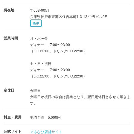
◆SNS映え確実！大好評牛タンしゃぶしゃぶピラミッド！
所在地
〒658-0051
平日限定、要予約です！
兵庫県神戸市東灘区住吉本町1-3-12 中野ビル2F
◆もと牛は神戸市認定生食許可店です。いつでも新鮮な生
MAP
ものをご用意しております！特別に仕入れた生食用の和牛
を使った【ユッケ】は、もと牛の自慢の逸品！
営業時間
月・水〜金
ディナー 17:00〜23:00
（L.O.22:00、ドリンクL.O.22:30）
土・日・祝日
ディナー 17:00〜23:00
（L.O.22:00、ドリンクL.O.22:30）
定休日
火曜日
火曜日が祝日の場合は営業となり、翌日定休日とさせて頂きま
す。
料金・費用
平均予算 5,000円
公式サイト
ぐるなび店舗サイト