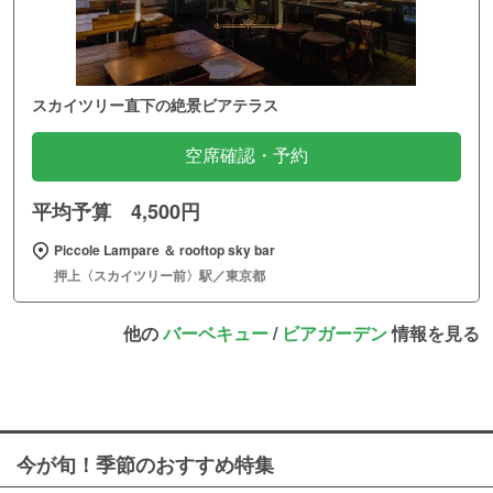
スカイツリー直下の絶景ビアテラス
空席確認・予約
平均予算 4,500円
Piccole Lampare ＆ rooftop sky bar
押上〈スカイツリー前〉駅／東京都
他の
バーベキュー
/
ビアガーデン
情報を見る
今が旬！季節のおすすめ特集