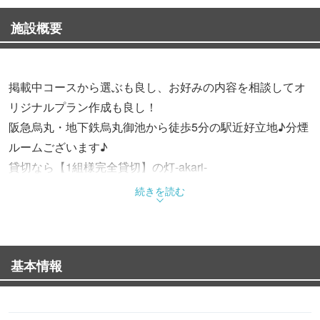
施設概要
掲載中コースから選ぶも良し、お好みの内容を相談してオ
リジナルプラン作成も良し！
阪急烏丸・地下鉄烏丸御池から徒歩5分の駅近好立地♪分煙
ルームございます♪
貸切なら【1組様完全貸切】の灯-akari-
続きを読む
人数・内容・ご予算お気軽にご相談ください。
ご希望に沿ったプランを気さくなスタッフが全力作成！！
基本情報
下記URLより会場紹介映像をご覧いただけます。
トピックス欄にリンク先を張り付けてますので、是非ご覧
ください♪