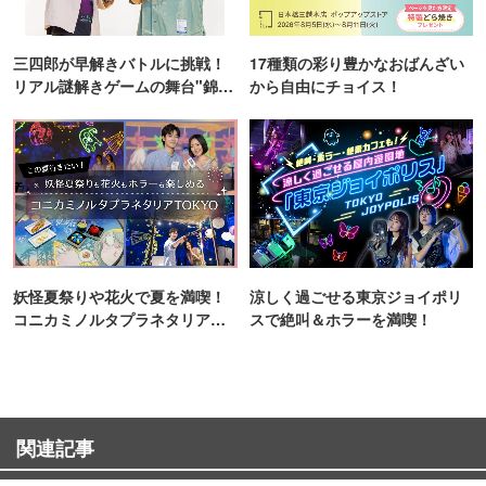
三四郎が早解きバトルに挑戦！
17種類の彩り豊かなおばんざい
リアル謎解きゲームの舞台"錦糸
から自由にチョイス！
町PARCO・楽天地"を巡る！
妖怪夏祭りや花火で夏を満喫！
涼しく過ごせる東京ジョイポリ
コニカミノルタプラネタリア
スで絶叫＆ホラーを満喫！
TOKYO
関連記事