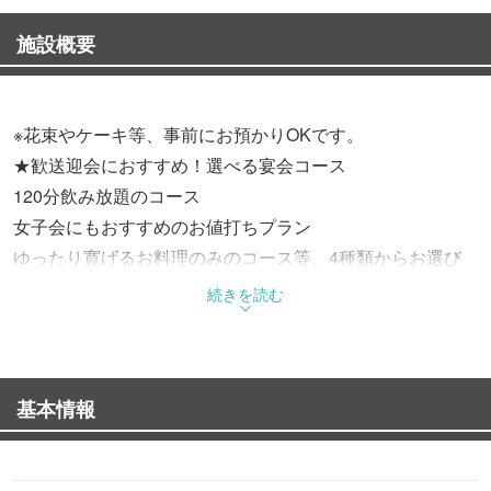
施設概要
※花束やケーキ等、事前にお預かりOKです。
★歓送迎会におすすめ！選べる宴会コース
120分飲み放題のコース
女子会にもおすすめのお値打ちプラン
ゆったり寛げるお料理のみのコース等、4種類からお選び
下さい
続きを読む
★炭火焼き鳥と串揚げのお店
阿波尾鶏や大山どりなど、素材と鮮度にこだわった焼鳥は
基本情報
絶品！
手羽先を食べやすく加工したチューリップの唐揚げは大人
気！