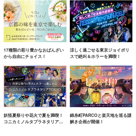
17種類の彩り豊かなおばんざい
涼しく過ごせる東京ジョイポリ
から自由にチョイス！
スで絶叫＆ホラーを満喫！
妖怪夏祭りや花火で夏を満喫！
錦糸町PARCOと楽天地を巡る謎
コニカミノルタプラネタリア
解き企画が開催！
TOKYO