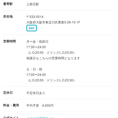
炭火かおる焼野菜もお奨めです
最寄駅
上新庄駅
所在地
〒533-0014
★少人数〜団体様まで様々なシーンでご利用OK
大阪府大阪市東淀川区豊新3-26-10 1F
おしゃれなL字カウンター席:お1人様やデートに最適
MAP
広々テーブル席: レイアウト変更可能で最大24名様の宴会
にも対応可能
営業時間
月〜金・祝前日
17:30〜24:00
（L.O.23:00、ドリンクL.O.23:30）
★名物料理の数々・・
祝後日もこちらの営業時間となります
朝挽き鶏ならではの鳥刺しは大人なら是非食べて頂きたい
逸品！
土・日・祝
17:00〜24:00
強火で焼き上げるせせり炭火焼は隠れた名物！
（L.O.23:00、ドリンクL.O.23:30）
レモン汁につけて食べる鶏タンが人気急上昇中！
定休日
不定休日あり
料金・費用
平均予算 4,000円
公式サイト
ぐるなび店舗サイト