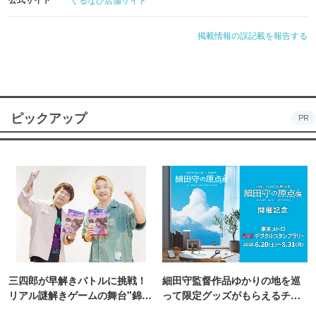
掲載情報の誤記載を報告する
ピックアップ
PR
三四郎が早解きバトルに挑戦！
細田守監督作品ゆかりの地を巡
リアル謎解きゲームの舞台"錦糸
って限定グッズがもらえるチャ
町PARCO・楽天地"を巡る！
ンス！