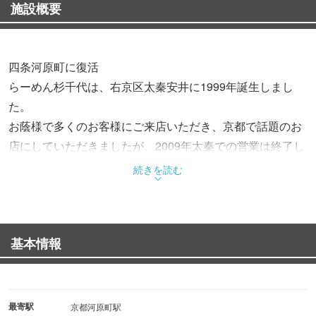
施設概要
四条河原町に復活
らーめん杉千代は、右京区太秦安井に1999年誕生しまし
た。
お蔭様で多くのお客様にご来店いただき、京都で話題のお
店にしていただきましたが、2009年太秦での営業は終了し
ました。
続きを読む
杉千代創業当時の味を再現することはもちろん、食べ飽き
ないザ・京都ラーメンを追求し、
2021年6月四条河原町に復活をいたしました。
基本情報
懐かしいだけにならないよう、手間を惜しまず作り方の工
夫を行い、試行錯誤を重ねながら日々進化してまいりま
す。
昔からの馴染みのお客様も、初めてのお客様もぜひ
最寄駅
京都河原町駅