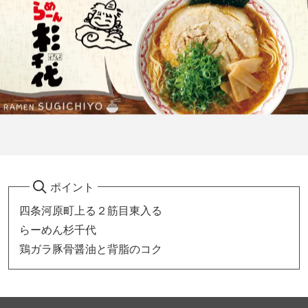
ポイント
四条河原町上る２筋目東入る
らーめん杉千代
鶏ガラ豚骨醤油と背脂のコク