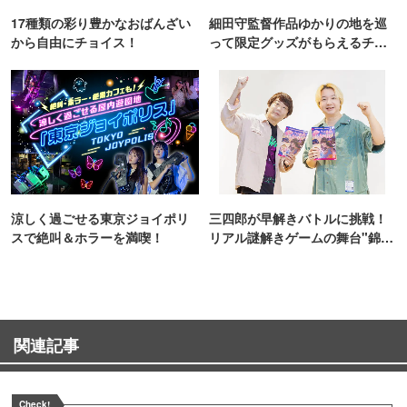
17種類の彩り豊かなおばんざい
細田守監督作品ゆかりの地を巡
から自由にチョイス！
って限定グッズがもらえるチャ
ンス！
涼しく過ごせる東京ジョイポリ
三四郎が早解きバトルに挑戦！
スで絶叫＆ホラーを満喫！
リアル謎解きゲームの舞台"錦糸
町PARCO・楽天地"を巡る！
関連記事
Check!