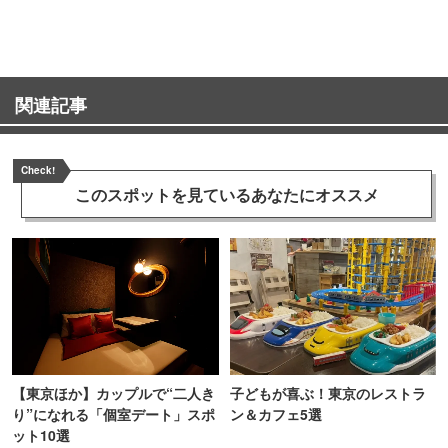
町PARCO・楽天地"を巡る！
関連記事
Check!
このスポットを見ている
あなたにオススメ
【東京ほか】カップルで“二人き
子どもが喜ぶ！東京のレストラ
り”になれる「個室デート」スポ
ン＆カフェ5選
ット10選