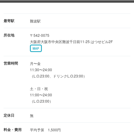
各個室に置いています♪
◆気軽に通える雰囲気も◎
最寄駅
難波駅
サラダや酒の肴になりそうな一品料理も豊富！
所在地
〒542-0075
お仕事帰りにぷらっとお立ち寄りください。
大阪府大阪市中央区難波千日前11-25 はつせビル2F
MAP
◆お部屋
1名様も団体様も個室へご案内♪
営業時間
月〜金
修学旅行、校外学習のお食事処としても
11:30〜24:00
（L.O.23:00、ドリンクL.O.23:00）
ご利用いただけます。お気軽にお電話ください。
土・日・祝
11:00〜24:00
（L.O.23:00）
定休日
無
料金・費用
平均予算 1,500円