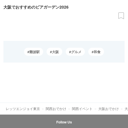
大阪でおすすめのビアガーデン2026
難波駅
大阪
グルメ
和食
レッツエンジョイ東京
関西おでかけ
関西イベント
大阪おでかけ
大
Follow Us