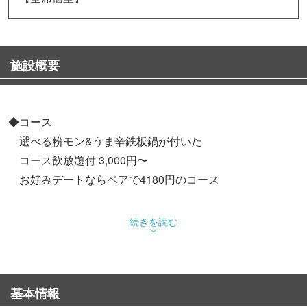
施設概要
◆コース
選べる粉モン&うま辛鉄板鍋が付いた
コース飲放題付 3,000円〜
お好みデートならペアで4180円のコース
◆初めてでも美味しく作れるお好み焼
続きを読む
オリジナルブレンドした粉とたっぷりの
キャベツ、紅しょうが、天かす、などを
ザクザク混ぜて鉄板に乗せましょう！
基本情報
失敗しない美味しい作り方マニュアルを