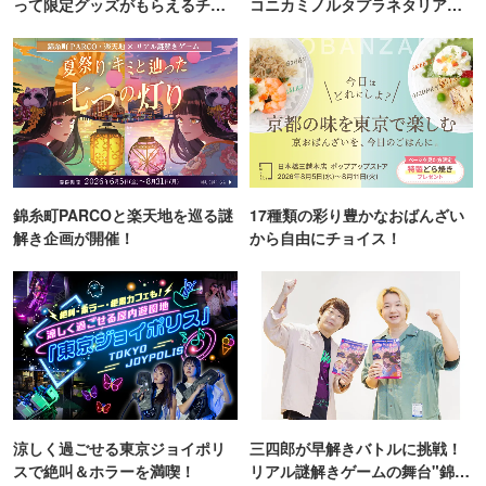
って限定グッズがもらえるチャ
コニカミノルタプラネタリア
ンス！
TOKYO
錦糸町PARCOと楽天地を巡る謎
17種類の彩り豊かなおばんざい
解き企画が開催！
から自由にチョイス！
涼しく過ごせる東京ジョイポリ
三四郎が早解きバトルに挑戦！
スで絶叫＆ホラーを満喫！
リアル謎解きゲームの舞台"錦糸