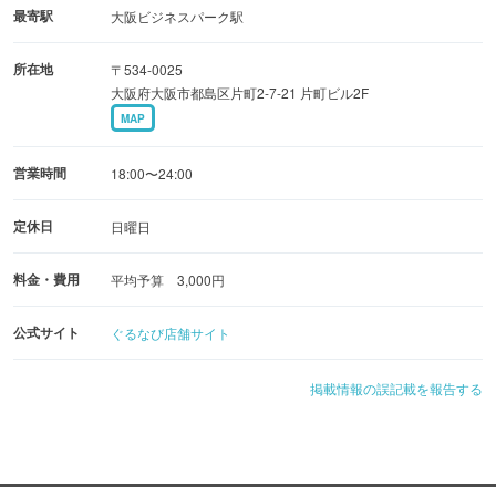
★『和牛粗びきハンバーグ 温泉卵乗せ』780円（税抜）
最寄駅
大阪ビジネスパーク駅
★『当店自慢のフレンチトースト ミルクアイス添え』380
所在地
〒534-0025
円（税抜）
大阪府大阪市都島区片町2-7-21 片町ビル2F
スタッフがお客様の目の前でチーズの仕上げをさせて頂く
MAP
パルミジャーノレッジャーノの料理もおすすめです♪♪
営業時間
18:00〜24:00
店内は、オシャレな小物が置かれ、デートにも女子会にも
ピッタリ！！
定休日
日曜日
もちろん一人飲みにも最適なアットホームな空間作りをし
料金・費用
平均予算 3,000円
ています♪
公式サイト
ぐるなび店舗サイト
掲載情報の誤記載を報告する