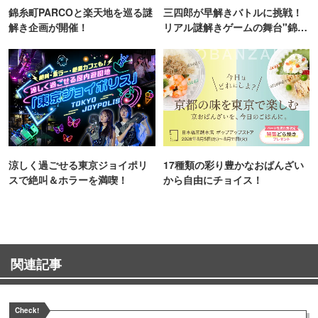
錦糸町PARCOと楽天地を巡る謎
三四郎が早解きバトルに挑戦！
解き企画が開催！
リアル謎解きゲームの舞台"錦糸
町PARCO・楽天地"を巡る！
涼しく過ごせる東京ジョイポリ
17種類の彩り豊かなおばんざい
スで絶叫＆ホラーを満喫！
から自由にチョイス！
関連記事
Check!