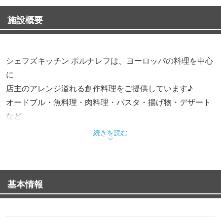
施設概要
シェフズキッチン ポルナレフは、ヨーロッパの料理を中心
に
店主のアレンジ溢れる創作料理をご提供しています♪
オードブル・魚料理・肉料理・パスタ・揚げ物・デザート
など
どれも気軽に頼めるものばかり★
続きを読む
世界各国から集めたこだわりのワインと一緒にご堪能くだ
さい。
基本情報
【当店人気メニュー】
★『サーモンと白菜の冷製スパゲッティーニ』800円（税
抜）など多種多様のパスタ料理！