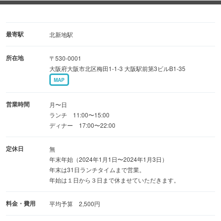
■お誕生日特典！！ インディアンデザートサービス♪
（要予約…クーポンなし。口頭でＯＫ）
※デザート内容はお楽しみ♪又、お誕生日ミュージックも☆
最寄駅
北新地駅
所在地
〒530-0001
■ 【ぐるなび特選】食べ飲み放題4,000円プラン
大阪府大阪市北区梅田1-1-3 大阪駅前第3ビルB1-35
お一人様 5,500円→4,000円（税抜）に！！すべてのお
MAP
料理とお飲み物
（インドビール、インドワイン除く）が対象！
営業時間
月〜日
ランチ 11:00〜15:00
ディナー 17:00〜22:00
【キャンペーン】
★金麦、生ビール他、全てのお飲み物を格安でご提供！！
定休日
無
★
年末年始（2024年1月1日〜2024年1月3日）
年末は31日ランチタイムまで営業。
年始は１日から３日まで休ませていただきます。
料金・費用
平均予算 2,500円