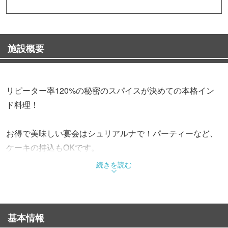
施設概要
リピーター率120%の秘密のスパイスが決めての本格イン
ド料理！
お得で美味しい宴会はシュリアルナで！パーティーなど、
ケーキの持込もOKです。
続きを読む
★ 同窓会・各種パーティなど、
お気軽にお問い合わせくださいませ ★
店内貸切のご相談にも応じます。
基本情報