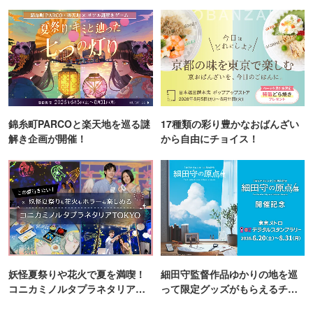
町PARCO・楽天地"を巡る！
錦糸町PARCOと楽天地を巡る謎
17種類の彩り豊かなおばんざい
解き企画が開催！
から自由にチョイス！
妖怪夏祭りや花火で夏を満喫！
細田守監督作品ゆかりの地を巡
コニカミノルタプラネタリア
って限定グッズがもらえるチャ
TOKYO
ンス！