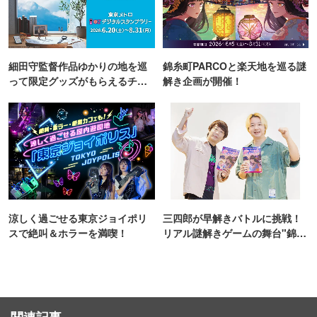
細田守監督作品ゆかりの地を巡
錦糸町PARCOと楽天地を巡る謎
って限定グッズがもらえるチャ
解き企画が開催！
ンス！
涼しく過ごせる東京ジョイポリ
三四郎が早解きバトルに挑戦！
スで絶叫＆ホラーを満喫！
リアル謎解きゲームの舞台"錦糸
町PARCO・楽天地"を巡る！
関連記事