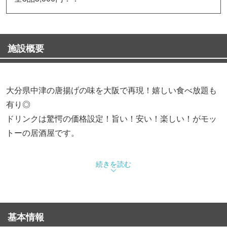
施設概要
大分県中津の唐揚げの味を大阪で再現！嬉しい食べ放題も
有り◎
ドリンクは驚愕の価格設定！旨い！安い！楽しい！がモッ
トーの居酒屋です。
◆もも唐揚げが食べ放題！宴会コース
続きを読む
大人気の「もも唐揚げ」を食べ放題で楽しめるコースをご
用意。
120分飲み放題付で3,000円！びっくりプライスでご提供！
基本情報