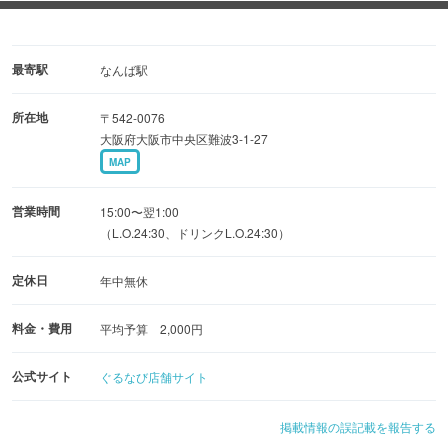
◆激旨！必食「大分からあげ」
マニアの間では、唐揚げの聖地とも呼ばれる大分県中津
市。
最寄駅
なんば駅
人気店の秘伝のタレを使用しカラッと揚げた唐揚げは絶
所在地
〒542-0076
品！
大阪府大阪市中央区難波3-1-27
MAP
◆赤字覚悟！料理・ドリンクともにリーズナブル！
独自のルートで仕入れ、お値打ち感にこだわる当店。
営業時間
15:00〜翌1:00
満足のいくまで食べて飲んで、楽しんでいってください♪
（L.O.24:30、ドリンクL.O.24:30）
定休日
年中無休
料金・費用
平均予算 2,000円
公式サイト
ぐるなび店舗サイト
掲載情報の誤記載を報告する