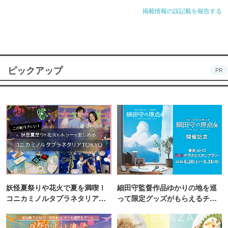
お一人様も肉バル風に過ごせます♪
掲載情報の誤記載を報告する
ピックアップ
PR
妖怪夏祭りや花火で夏を満喫！
細田守監督作品ゆかりの地を巡
コニカミノルタプラネタリア
って限定グッズがもらえるチャ
TOKYO
ンス！