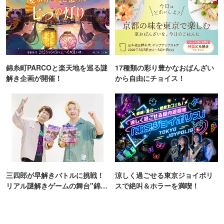
錦糸町PARCOと楽天地を巡る謎
17種類の彩り豊かなおばんざい
解き企画が開催！
から自由にチョイス！
三四郎が早解きバトルに挑戦！
涼しく過ごせる東京ジョイポリ
リアル謎解きゲームの舞台"錦糸
スで絶叫＆ホラーを満喫！
町PARCO・楽天地"を巡る！