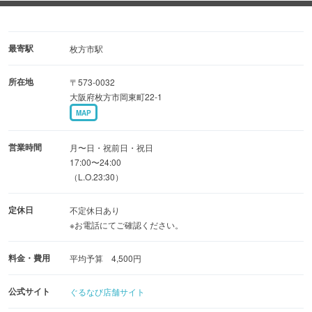
さらに、仙台流「麦とろごはん」にのせて食べればまさに
口福♪
最寄駅
枚方市駅
◆旨い焼肉目白押し
所在地
〒573-0032
噛むほどに旨みあふれる「厚切り上塩タン」をはじめ
大阪府枚方市岡東町22-1
ハツや生センマイなど鮮度抜群のホルモンも充実
MAP
〆には自家製の大阪名物「かすうどん」をどうぞ
営業時間
月〜日・祝前日・祝日
◆焼肉宴会も
17:00〜24:00
（L.O.23:30）
選べる宴会コース3種！コスパ抜群3,500円〜
＋1,500円で飲み放題もお付けできます
定休日
不定休日あり
※お電話にてご確認ください。
◆同僚と、ご家族と
料金・費用
カジュアルに使えるソファースペース＆掘りごたつ個室完
平均予算 4,500円
備
公式サイト
ぐるなび店舗サイト
20〜30名様で2階貸切OK！皆様だけのひと時を