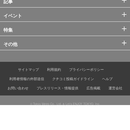
記事
イベント
特集
その他
サイトマップ
利用規約
プライバシーポリシー
利用者情報の外部送信
クチコミ投稿ガイドライン
ヘルプ
お問い合わせ
プレスリリース・情報提供
広告掲載
運営会社
© Tokyo Metro Co., Ltd. & Let’s ENJOY TOKYO, Inc.