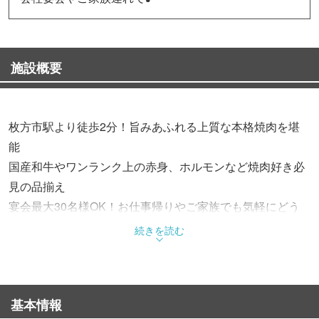
施設概要
枚方市駅より徒歩2分！旨みあふれる上質な本格焼肉を堪
能
国産和牛やワンランク上の赤身、ホルモンなど焼肉好き必
見の品揃え
宴会最大30名様OK！お仕事帰りやご家族でも気軽にどう
ぞ
続きを読む
◆名物「牛肉焼き」
黒毛和牛サーロインをサッと炙り、濃厚な玉子に絡めて食
基本情報
す！