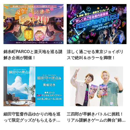
TOKYO
錦糸町PARCOと楽天地を巡る謎
涼しく過ごせる東京ジョイポリ
解き企画が開催！
スで絶叫＆ホラーを満喫！
細田守監督作品ゆかりの地を巡
三四郎が早解きバトルに挑戦！
って限定グッズがもらえるチャ
リアル謎解きゲームの舞台"錦糸
ンス！
町PARCO・楽天地"を巡る！