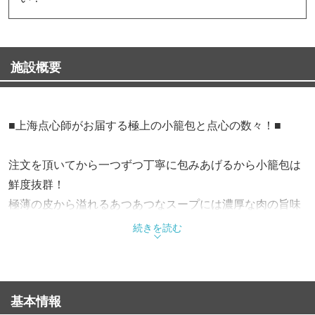
施設概要
■上海点心師がお届する極上の小籠包と点心の数々！■
注文を頂いてから一つずつ丁寧に包みあげるから小籠包は
鮮度抜群！
極薄の皮から溢れるあつあつなスープには濃厚な肉の旨味
がたっぷり♪
続きを読む
さらには海鮮の味わいを生かした蒸し物や揚げ物の点心も
充実
もちろん定番の中華の数々をはじめ、当店ならではの逸品
基本情報
料理もご用意。