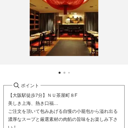
ポイント
【大阪駅徒歩7分】ＮＵ茶屋町８F
美しき上海、熱き口福…
ご注文を頂いて包みあげる自慢の小籠包から溢れ出る
濃厚なスープと厳選素材の肉餡の旨味をお楽しみ下さ
い！