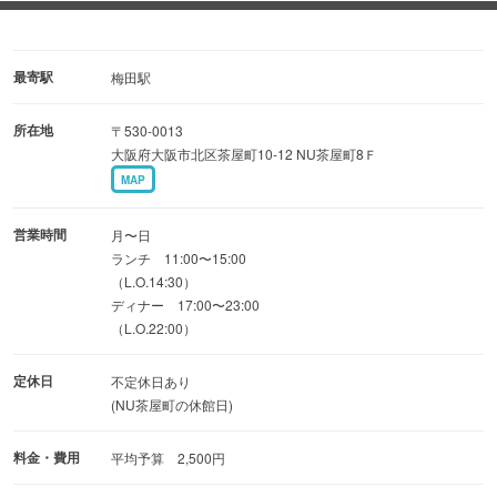
■本場上海を意識したモダンなデザイナーズ空間■
最寄駅
梅田駅
赤い大きな中国風タッセルと壁に配した鏡が印象的な落ち
所在地
〒530-0013
着いたインテリア
大阪府大阪市北区茶屋町10-12 NU茶屋町8Ｆ
ゆったりとしたテーブル席や、カーテンで仕切れる半個室
MAP
もご用意しております。
デートはもちろん、友人との集まりや宴会など幅広いシー
営業時間
月〜日
ンにご利用頂けます。
ランチ 11:00〜15:00
（L.O.14:30）
ディナー 17:00〜23:00
（L.O.22:00）
定休日
不定休日あり
(NU茶屋町の休館日)
料金・費用
平均予算 2,500円